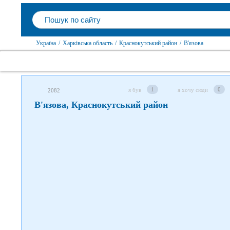
Слідкуйте за нами в соцмережах
Україна
/
Харківська область
/
Краснокутський район
/
В'язова
1
0
я був
я хочу сюди
2082
В'язова, Краснокутський район