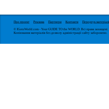
Про проект
Реклама
Партнери
Контакти
Передрук матеріал
© IGotoWorld.com - Your GUIDE TO the WORLD. Всі права захищені.
Копіювання матеріалів без дозволу адміністрації сайту заборонено.