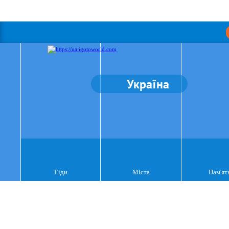
Україна
Гіди
Міста
Пам'ят