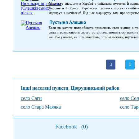
Мало хто знає, але в Україні є унікальна пустеля. Її наз
Херсонській області. Українська пустеля є однією з найбі
маршрут з ночівлею! Під час маршруту вам пропонується
будівель; в Кринках буде ночівля на турбазі та перший
Пустыня Алешко
Раденську відбудеться цікава екскурсія колишнім полігон
пустелі; відвідування ландшафтного замовника «Саги
Если вы хотите попробовать применить свои знания о то
Костогризово ви відвідаєте садибу гончаря та познайоми
силы и возможности своего организма, попытаться выжить 
побачите дубовий ліс, солончаки та унікальні болота на пі
вас. Вы узнаете, на что способны, чтобы выжить, научите
навсегда. Тур рассчитан на 2 или 5 дней и на его протяж
еды для обеда и ужина; сооружение укрытия для ночевки;
времени; возможность научиться использовать вещи нетр
ориентироваться на местности, оказывать медицинскую п
качествах диких растений; прослушаете ряд историй и
получите сертификат о прослушанном курсе выживания.
Інші населені пункти, Цюрупинський район
село Саги
село Сол
село Стара Маячка
село Тар
Facebook
(
0
)