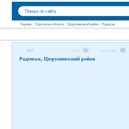
Слідкуйте за нами в соцмережах
Україна
/
Херсонська область
/
Цюрупинський район
/
Раденськ
5
0
я був
я хочу сюди
5017
Раденськ, Цюрупинський район