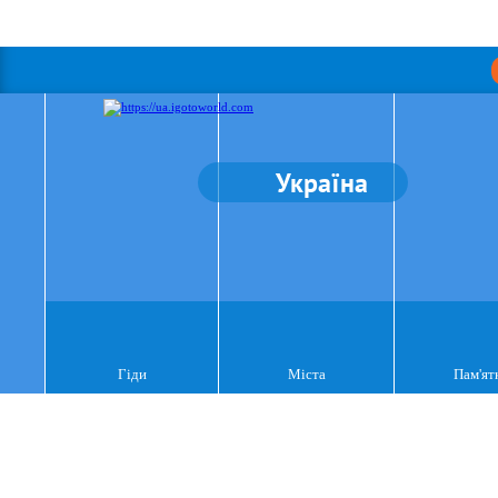
Україна
Гіди
Міста
Пам'ят