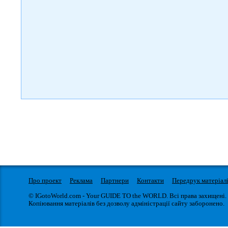
Про проект
Реклама
Партнери
Контакти
Передрук матеріал
© IGotoWorld.com - Your GUIDE TO the WORLD. Всі права захищені.
Копіювання матеріалів без дозволу адміністрації сайту заборонено.