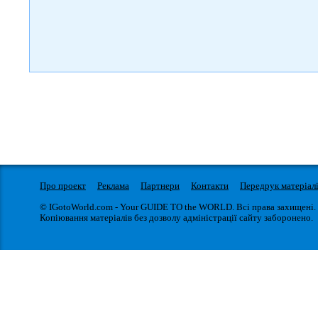
Про проект
Реклама
Партнери
Контакти
Передрук матеріал
© IGotoWorld.com - Your GUIDE TO the WORLD. Всі права захищені.
Копіювання матеріалів без дозволу адміністрації сайту заборонено.