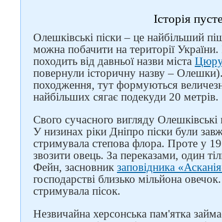
Історія пусте
Олешківські піски – це найбільший пі
можна побачити на території України.
походить від давньої назви міста
Цюру
повернули історичну назву – Олешки)
походження, тут формуються величезн
найбільших сягає подекуди 20 метрів.
Свого сучасного вигляду Олешківські п
У низинах ріки Дніпро піски були завж
стримувала степова флора. Проте у 19 
звозити овець. За переказами, один ті
Фейн, засновник
заповідника «Аскані
господарстві близько мільйона овечок
стримувала пісок.
Незвичайна херсонська пам'ятка займа