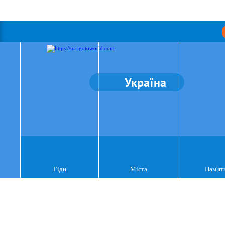
Україна
Гіди
Міста
Пам'ят