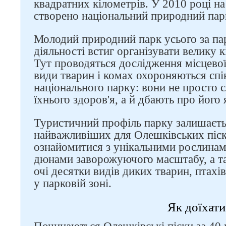
квадратних кілометрів. У 2010 році на
Слідкуйте за нами в
соцмережах
створено національний природний пар
Молодий природний парк усього за пар
діяльності встиг організувати велику к
Тут проводяться дослідження місцевої
види тварин і комах охороняються сп
національного парку: вони не просто 
їхнього здоров'я, а й дбають про його 
Туристичний профіль парку залишаєть
найважливіших для Олешківських піск
ознайомитися з унікальними рослинам
дюнами заворожуючого масштабу, а та
очі десятки видів диких тварин, птахі
у парковій зоні.
Як доїхати