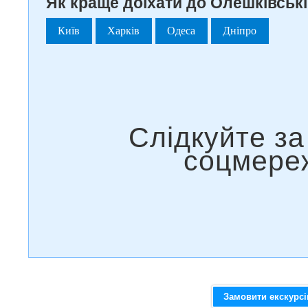
Як краще доїхати до Олешківські 
Київ
Харків
Одеса
Дніпро
Замовити екскурс