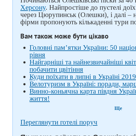
Починаються Олешківські піски за 40 к
Херсону
. Найпростіше до пустелі дої
через Цюрупинськ (Олешки), і далі – н
фірми пропонують кількаденні тури п
Вам також може бути цікаво
Головні пам’ятки України: 50 наці
рівня
Найгарніші та найнезвичайніші квіти
побачити цвітіння
Куди поїхати в липні в Україні 2019
Велотуризм в Україні: поради, ма
Винно-коньячна карта півдня Украї
життя!
Ще
Переглянути готелі поруч