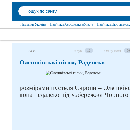
Пам'ятки Україна
/
Пам'ятки Херсонська область
/
Пам'ятки Цюрупинськ
12
38
я був
я хочу сюди
38435
Олешківські піски, Раденськ
розмірами пустеля Європи – Олешківсь
вона недалеко від узбережжя Чорного