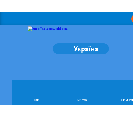
Україна
Гіди
Міста
Пам'ят