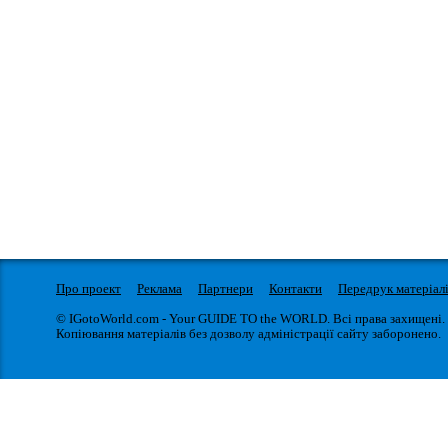
Про проект
Реклама
Партнери
Контакти
Передрук матеріал
© IGotoWorld.com - Your GUIDE TO the WORLD. Всі права захищені.
Копіювання матеріалів без дозволу адміністрації сайту заборонено.