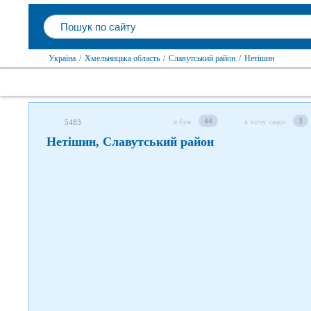
Слідкуйте за нами в соцмережах
Україна
/
Хмельницька область
/
Славутський район
/
Нетішин
44
3
я був
я хочу сюди
5483
Нетішин, Славутський район