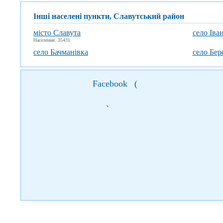
Інші населені пункти, Славутський район
місто Славута
село Іва
Населення: 35431
село Бачманівка
село Бер
Facebook
(
)