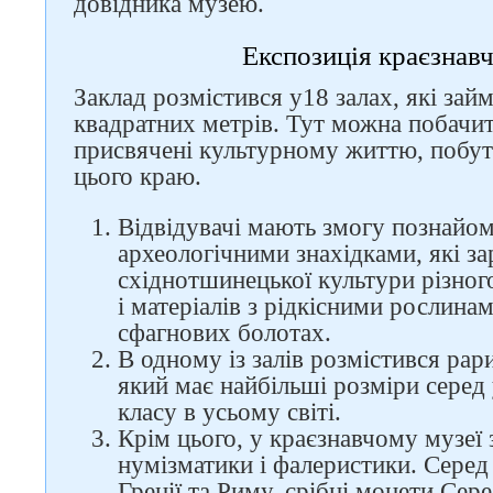
довідника музею.
Експозиція краєзнав
Заклад розмістився у18 залах, які за
квадратних метрів. Тут можна побачити
Слідкуйте за нами в
присвячені культурному життю, побуту
соцмережах
цього краю.
Відвідувачі мають змогу познайом
археологічними знахідками, які з
східнотшинецької культури різного
і матеріалів з рідкісними рослинам
сфагнових болотах.
В одному із залів розмістився рар
який має найбільші розміри серед 
класу в усьому світі.
Крім цього, у краєзнавчому музеї 
нумізматики і фалеристики. Серед
Греції та Риму, срібні монети Сер