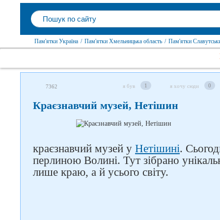
Пам'ятки Україна
/
Пам'ятки Хмельницька область
/
Пам'ятки Славутськ
1
0
я був
я хочу сюди
7362
Краєзнавчий музей, Нетішин
краєзнавчий музей у
Нетішині
. Сьогод
перлиною Волині. Тут зібрано унікальн
лише краю, а й усього світу.