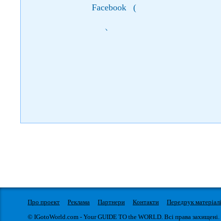
Facebook
(
)
Про проект
Реклама
Партнери
Контакти
Передрук матеріал
© IGotoWorld.com - Your GUIDE TO the WORLD. Всі права захищені.