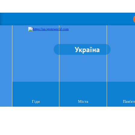
Україна
Гіди
Міста
Пам'ят