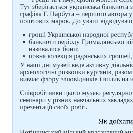
Тут зберігається українська банкнота
графіка Г. Нарбута – першого автора у
поштових марок. До уваги відвідувачі
гроші Української народної республ
банкноти періоду Громадянської ві
називалися бони;
повна колекція радянських грошей, 
У наші дні музей веде активну діяльні
археологічні розкопки курганів, разо
вивчає флору заповідників і вплив на
Співробітники цього музею регулярно 
семінари у різних навчальних закладах
презентації своїх робіт.
Як доїхати
Нетішинський міський краєзнавчий му