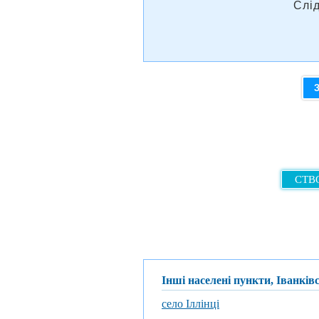
Слі
СТВО
Інші населені пункти, Іванкі
село Іллінці