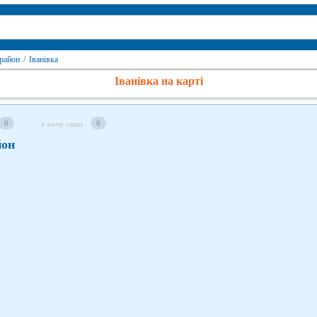
 район
/
Іванівка
Іванівка на карті
0
0
я хочу сюди
йон