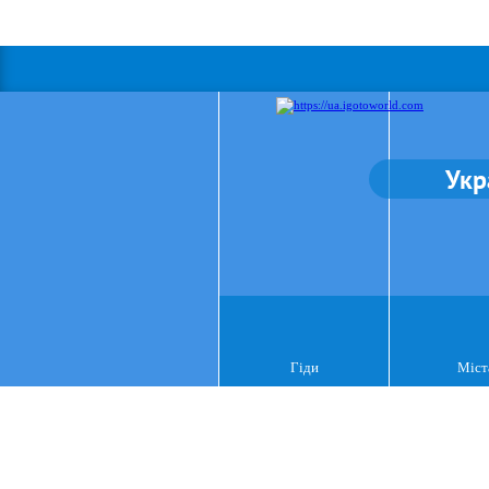
Укр
Гіди
Міст