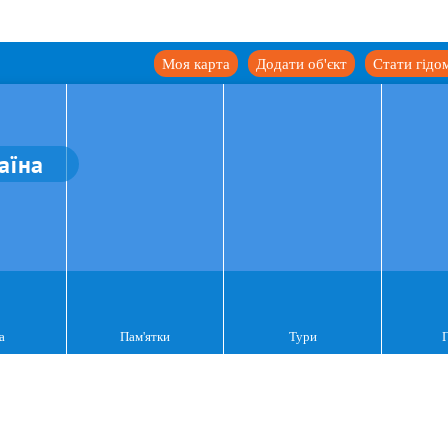
Моя карта
Додати об'єкт
Стати гідо
аїна
а
Пам'ятки
Тури