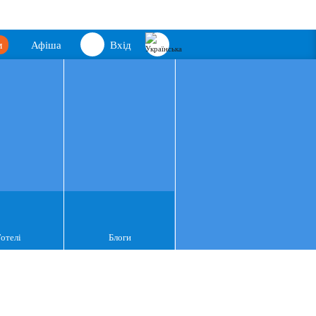
м
Афіша
Вхід
Готелі
Блоги