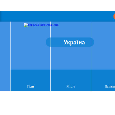
Україна
Гіди
Міста
Пам'ят