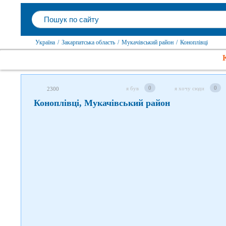
Слідкуйте за нами в соцмережах
Україна
/
Закарпатська область
/
Мукачівський район
/
Коноплівці
0
0
я був
я хочу сюди
2300
Коноплівці, Мукачівський район