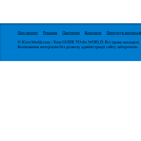
Про проект
Реклама
Партнери
Контакти
Передрук матеріал
© IGotoWorld.com - Your GUIDE TO the WORLD. Всі права захищені.
Копіювання матеріалів без дозволу адміністрації сайту заборонено.