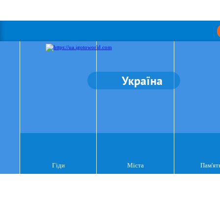
Україна
Гіди
Міста
Пам'ят