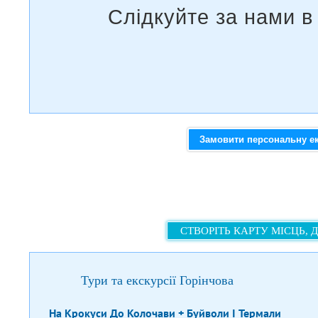
Замовити персональну е
СТВОРІТЬ КАРТУ МІСЦЬ, 
Тури та екскурсії Горінчова
На Крокуси До Колочави + Буйволи І Термали