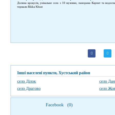
Долина крокусів, унікальне село з 10 музеями, панорама Карпат та водосп
термали Rikka Khust
Інші населені пункти, Хустський район
село Ділок
село Да
село Драгово
село Жо
Facebook
(
0
)