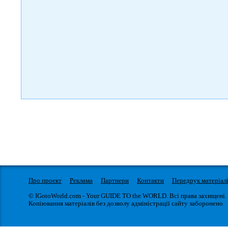
Про проект
Реклама
Партнери
Контакти
Передрук матеріал
© IGotoWorld.com - Your GUIDE TO the WORLD. Всі права захищені.
Копіювання матеріалів без дозволу адміністрації сайту заборонено.