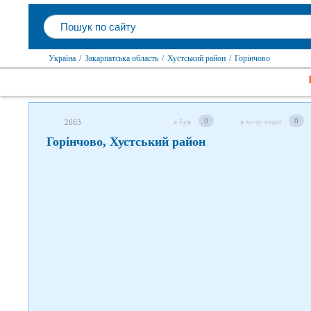
Слідкуйте за нами в соцмережах
Україна
/
Закарпатська область
/
Хустський район
/
Горінчово
0
0
я був
я хочу сюди
2663
Горінчово, Хустський район