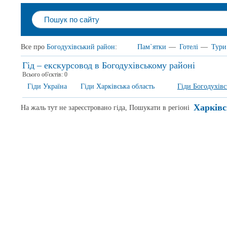
Все про
Богодухівський район
:
Пам`ятки
—
Готелі
—
Тури
Гід – екскурсовод в Богодухівському районі
Всього об'єктів:
0
Гіди Україна
Гіди Харківська область
Гіди Богодухів
Харківс
На жаль тут не зареєстровано гіда, Пошукати в регіоні