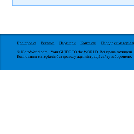
Про проект
Реклама
Партнери
Контакти
Передрук матеріал
© IGotoWorld.com - Your GUIDE TO the WORLD. Всі права захищені.
Копіювання матеріалів без дозволу адміністрації сайту заборонено.