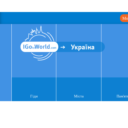
Мо
Україна
Гіди
Міста
Пам'ят