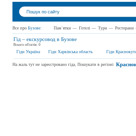
Все про
Бузове
:
Пам`ятки
—
Готелі
—
Тури
—
Ресторани
Гід – екскурсовод в Бузове
Всього об'єктів:
0
Гіди Україна
Гіди Харківська область
Гіди Краснокут
Краснок
На жаль тут не зареєстровано гіда, Пошукати в регіоні