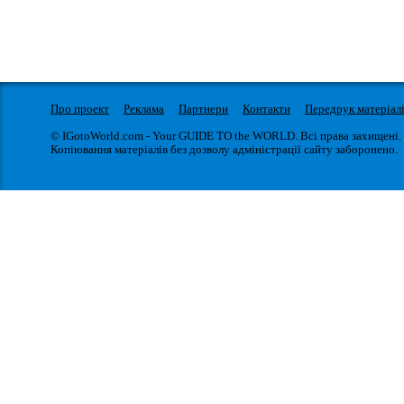
Про проект
Реклама
Партнери
Контакти
Передрук матеріал
© IGotoWorld.com - Your GUIDE TO the WORLD. Всі права захищені.
Копіювання матеріалів без дозволу адміністрації сайту заборонено.