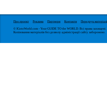
Про проект
Реклама
Партнери
Контакти
Передрук матеріал
© IGotoWorld.com - Your GUIDE TO the WORLD. Всі права захищені.
Копіювання матеріалів без дозволу адміністрації сайту заборонено.