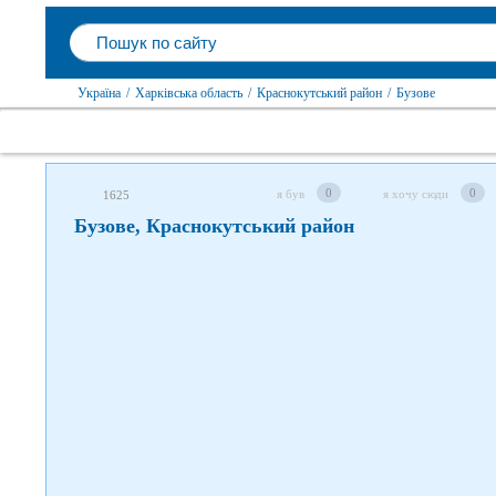
Слідкуйте за нами в соцмережах
Україна
/
Харківська область
/
Краснокутський район
/
Бузове
0
0
я був
я хочу сюди
1625
Бузове, Краснокутський район