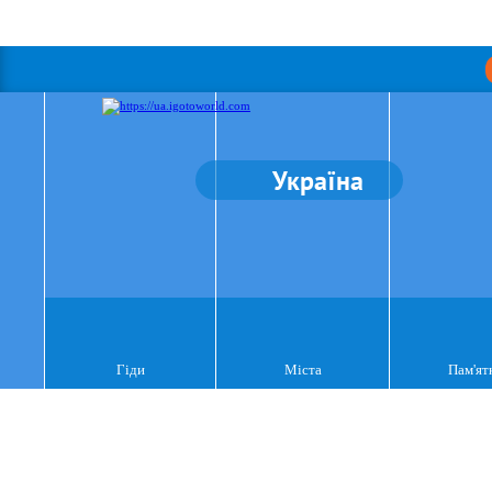
Україна
Гіди
Міста
Пам'ят