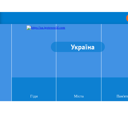
Україна
Гіди
Міста
Пам'ят