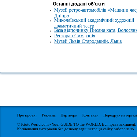
Останні додані об'єкти
Музей ретро-автомобілів «Машини час
Дніпро
Миколаївський академічний художній
драматичний театр
База відпочинку Писана хата, Волосян
Ресторан Симфонія
Музей Львів Стародавній, Львів
Про проект
Реклама
Партнери
Контакти
Передрук матеріал
© IGotoWorld.com - Your GUIDE TO the WORLD. Всі права захищені.
Копіювання матеріалів без дозволу адміністрації сайту заборонено.