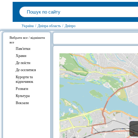
Україна
/
Дніпра область
/
Дніпро
Вибрати все / відмінити
все
Дніпро, Дніпра область на карті 
Пам'ятки
Храми
Де поїсти
Де оселитися
Курорти та
відпочинок
Розваги
Культура
Вокзали