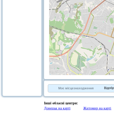
+
−
⇧
©
OpenStreetMap
contributors.
Відоб
Моє місцезнаходження
»
Інші обласні центри:
Донецьк на карті
Житомир на карті