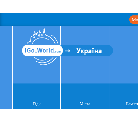
Мо
Україна
Гіди
Міста
Пам'ят