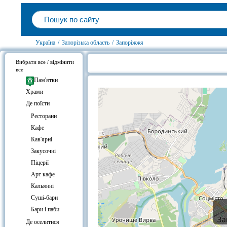
Україна
/
Запорізька область
/
Запоріжжя
Вибрати все / відмінити
все
Готелі біля Ресторан AL CAPONE
Пам'ятки
Храми
Де поїсти
Ресторани
Кафе
Кав'ярні
Закусочні
Піцерії
Арт кафе
Кальянні
Суші-бари
Бари і паби
Де оселитися