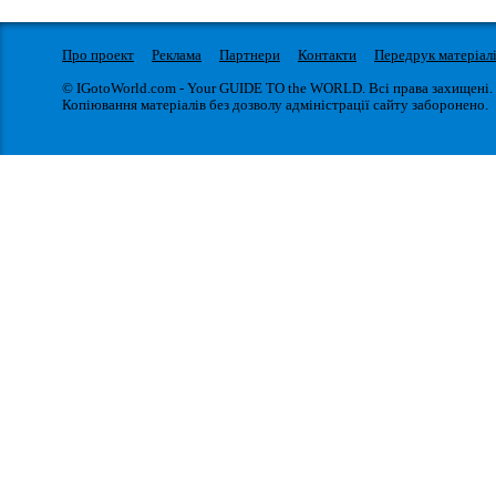
Про проект
Реклама
Партнери
Контакти
Передрук матеріал
© IGotoWorld.com - Your GUIDE TO the WORLD. Всі права захищені.
Копіювання матеріалів без дозволу адміністрації сайту заборонено.