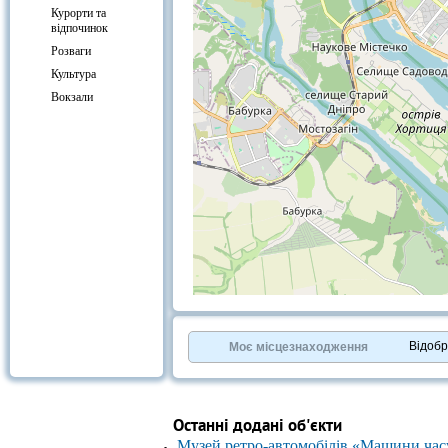
Курорти та
відпочинок
Розваги
Культура
Вокзали
+
−
⇧
©
OpenStreetMap
contributors.
Відоб
Моє місцезнаходження
»
Останні додані об'єкти
Музей ретро-автомобілів «Машини час