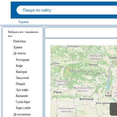
Україна
Вибрати все / відмінити
все
Ресторани Україна , на карті
Пам'ятки
Храми
Де поїсти
Ресторани
Кафе
Кав'ярні
Закусочні
Піцерії
Арт кафе
Кальянні
Суші-бари
Бари і паби
Де оселитися