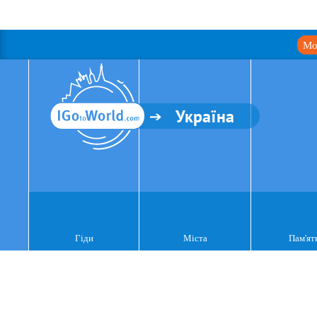
Мо
Україна
Гіди
Міста
Пам'ят