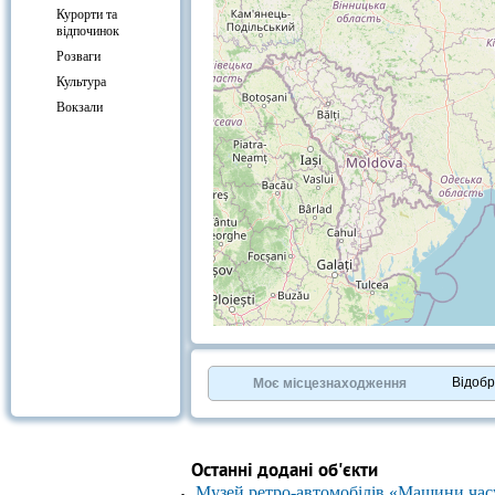
Курорти та
відпочинок
Розваги
Культура
Вокзали
+
−
⇧
©
OpenStreetMap
contributors.
Відоб
Моє місцезнаходження
»
Останні додані об'єкти
Музей ретро-автомобілів «Машини час