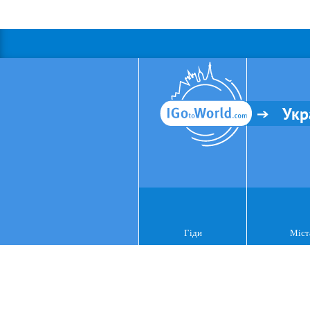
Укр
Гіди
Міст