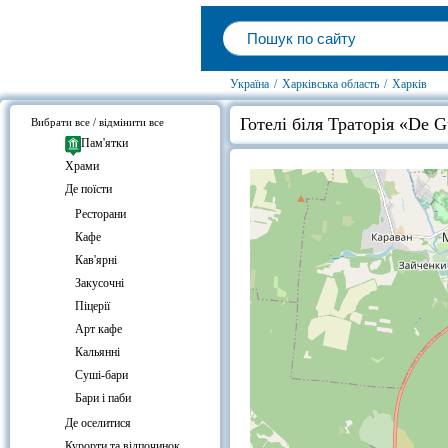
Україна
/
Харківська область
/
Харків
Готелі біля Траторія «De G
Вибрати все / відмінити все
Пам'ятки
Храми
Де поїсти
Ресторани
Кафе
Кав'ярні
Закусочні
Піцерії
Арт кафе
Кальянні
Суші-бари
Бари і паби
Де оселитися
Курорти та відпочинок