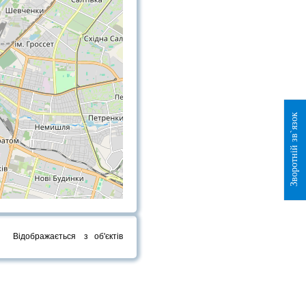
Зворотній зв`язок
Відображається
з
об'єктів