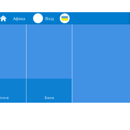
Афіша
Вхід
Готелі
Блоги