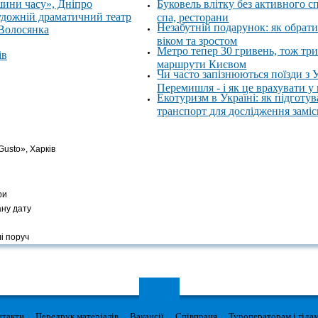
шини часу», Дніпро
Буковель влітку без активного с
удожній драматичний театр
спа, ресторани
Незабутній подарунок: як обрати
 Волосянка
віком та зростом
Метро тепер 30 гривень, тож тр
ів
маршрути Києвом
Чи часто запізнюються поїзди з 
Перемишля - і як це врахувати у
Екотуризм в Україні: як підготув
транспорт для дослідження замі
Gusto», Харків
ри
ану дату
і поруч
нтакти
Передрук матеріалів
Вакансії
Співпраця
Туроператорам і гіда