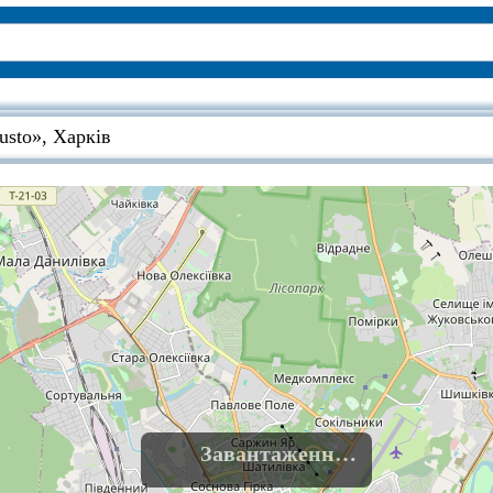
usto», Харків
Завантаження......