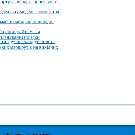
порту: аквапарк, прогулянки,
 ідеальну модель самоката за
имайте найкращі пішохідні
України до Хелма та
 плануванні поїздки
ати зручне екіпірування та
ських маршрутів на вихідних
м
Допомога
Готелі України