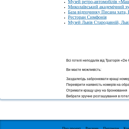
Музей ретро-автомобілів «Ма
Миколаївський академічний х
База відпочинку Писана хата,
Ресторан Симфонія
Музей Львів Стародавній, Льв
Всі готелі неподалік від Траторія «De 
Ви маєте можливість:
Заздалегідь забронювати кращі номе
Перевірити наявність номерів на обр
Отримати кращу ціну на бронювання
Вибрати зручне розташування в готел
Про проект
Реклама
Партнери
Ко