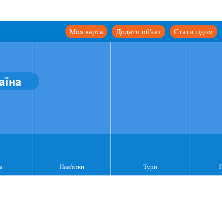
Моя карта
Додати об'єкт
Стати гідом
аїна
а
Пам'ятки
Тури