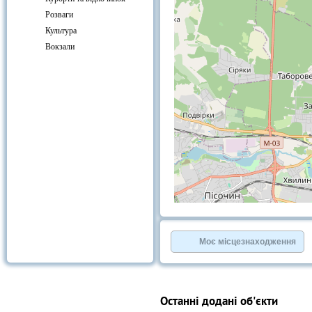
Розваги
Культура
Вокзали
+
−
⇧
©
OpenStreetMap
contributors.
Моє місцезнаходження
»
Останні додані об'єкти