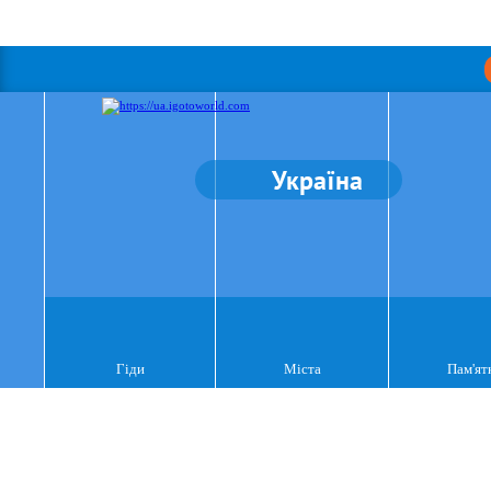
Україна
Гіди
Міста
Пам'ят