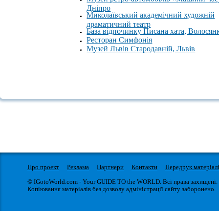
Дніпро
Миколаївський академічний художній
драматичний театр
База відпочинку Писана хата, Волосян
Ресторан Симфонія
Музей Львів Стародавній, Львів
Про проект
Реклама
Партнери
Контакти
Передрук матеріал
© IGotoWorld.com - Your GUIDE TO the WORLD. Всі права захищені.
Копіювання матеріалів без дозволу адміністрації сайту заборонено.