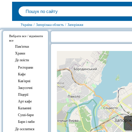
Україна
/
Запорізька область
/
Запоріжжя
Вибрати все / відмінити
все
Ресторан "Пори року" на карті
Пам'ятки
Храми
Де поїсти
Ресторани
Кафе
Кав'ярні
Закусочні
Піцерії
Арт кафе
Кальянні
Суші-бари
Бари і паби
Де оселитися