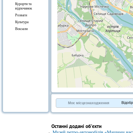
Курорти та
відпочинок
Розваги
Культура
Вокзали
+
−
⇧
©
OpenStreetMap
contributors.
Відоб
Моє місцезнаходження
»
Останні додані об'єкти
Музей ретро-автомобілів «Машини час