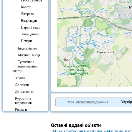
Річки та озера
Болота
Джерела
Водоспади
Парки і сади
Заповідники
Печери
Індустріальні
Містичні місця
Туристичні
інформаційні
центри
Храми
Де поїсти
+
−
Де оселитися
⇧
Курорти та
©
OpenStreetMap
contributors.
Відоб
Моє місцезнаходження
відпочинок
»
Розваги
Культура
Вокзали
Останні додані об'єкти
Музей ретро-автомобілів «Машини час