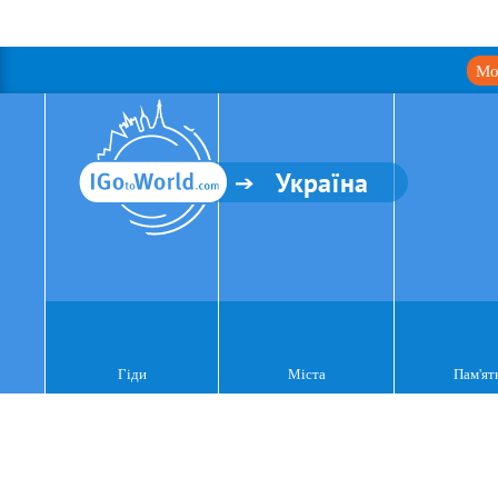
Мо
Україна
Гіди
Міста
Пам'ят