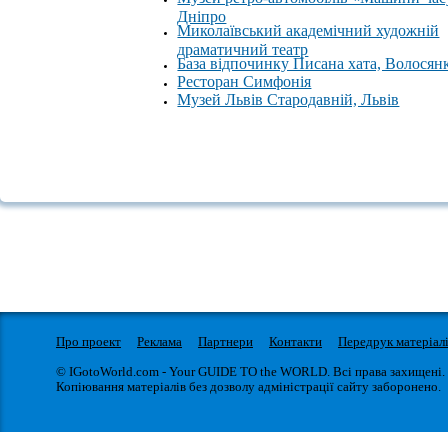
Дніпро
Миколаївський академічний художній
драматичний театр
База відпочинку Писана хата, Волосян
Ресторан Симфонія
Музей Львів Стародавній, Львів
Про проект
Реклама
Партнери
Контакти
Передрук матеріал
© IGotoWorld.com - Your GUIDE TO the WORLD. Всі права захищені.
Копіювання матеріалів без дозволу адміністрації сайту заборонено.