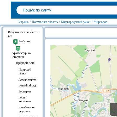
Україна
/
Полтавська область
/
Миргородський район
/
Миргород
Вибрати все / відмінити
все
Курортний парк, Миргород на кар
Пам'ятки
Архітектурно-
історичні
Природні зони
Природні
парки
Дендропарки
Ботанічні сади
Зоопарки
Гори і
височини
Каньйони та
ущелини