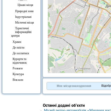
Цікаві місця
Природні зони
Індустріальні
Містичні місця
Туристичні
інформаційні
центри
Храми
Де поїсти
Де оселитися
Курорти та
відпочинок
Розваги
Культура
+
−
Вокзали
⇧
©
OpenStreetMap
contributors.
Відоб
Моє місцезнаходження
»
Останні додані об'єкти
Музей ретро-автомобілів «Машини час