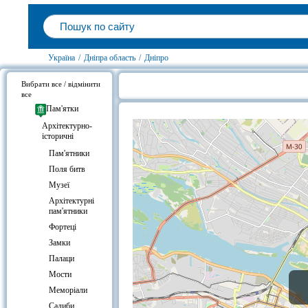
Україна
/
Дніпра область
/
Дніпро
Вибрати все / відмінити
все
Центральний міст, Дніпро на карт
Пам'ятки
Архітектурно-
історичні
Пам'ятники
Поля битв
Музеї
Архітектурні
пам'ятники
Фортеці
Замки
Палаци
Мости
Меморіали
Садиби