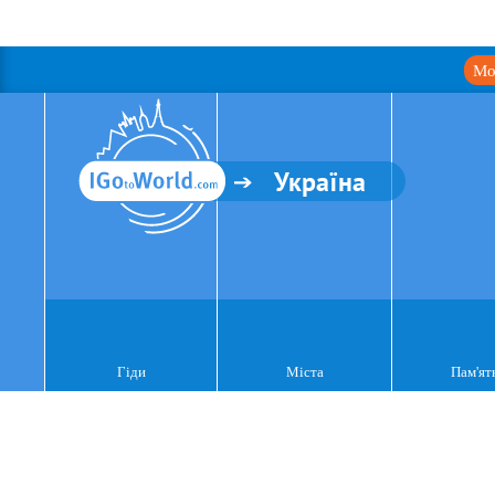
Мо
Україна
Гіди
Міста
Пам'ят