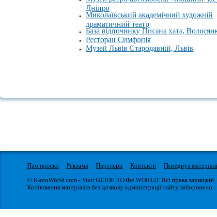
Дніпро
Миколаївський академічний художній
драматичний театр
База відпочинку Писана хата, Волосян
Ресторан Симфонія
Музей Львів Стародавній, Львів
Про проект
Реклама
Партнери
Контакти
Передрук матеріал
© IGotoWorld.com - Your GUIDE TO the WORLD. Всі права захищені.
Копіювання матеріалів без дозволу адміністрації сайту заборонено.