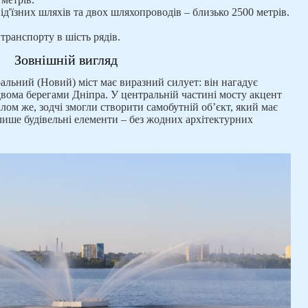
д'їзних шляхів та двох шляхопроводів – близько 2500 метрів.
транспорту в шість рядів.
Зовнішній вигляд
альний (Новий) міст має виразний силует: він нагадує
двома берегами Дніпра. У центральній частині мосту акцент
лом же, зодчі змогли створити самобутній об’єкт, який має
ише будівельні елементи – без жодних архітектурних