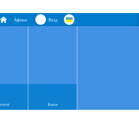
Афіша
Вхід
Готелі
Блоги