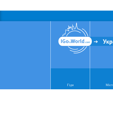
Укр
Гіди
Міст