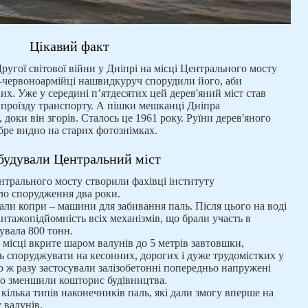
Цікавий факт
ругої світової війни у Дніпрі на місці Центрального мосту
и-червоноармійці нашвидкуруч спорудили його, аби
их. Уже у середині п’ятдесятих цей дерев'яний міст став
 проїзду транспорту. А пішки мешканці Дніпра
доки він згорів. Сталось це 1961 року. Руїни дерев'яного
обре видно на старих фотознімках.
будували Центральний міст
трального мосту створили фахівці інституту
ло спорудження два роки.
али копри – машини для забивання паль. Після цього на воді
антажопідйомність всіх механізмів, що брали участь в
увала 800 тонн.
 місці вкрите шаром валунів до 5 метрів завтовшки,
ь споруджувати на кесонних, дорогих і дуже трудомістких у
 ж разу застосували залізобетонні попередньо напружені
тєво зменшили кошторис будівництва.
ілька типів наконечників паль, які дали змогу вперше на
 валунів.