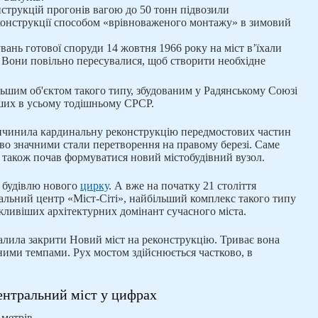
нструкцій прогонів вагою до 50 тонн підвозили
онструкції способом «врівноваженого монтажу» в зимовий
вань готової споруди 14 жовтня 1966 року на міст в’їхали
. Вони повільно пересувалися, щоб створити необхідне
льшим об'єктом такого типу, збудованим у Радянському Союзі
льших в усьому тодішньому СРСР.
ичинила кардинальну реконструкцію передмостових частин
во значними стали перетворення на правому березі. Саме
 а також почав формуватися новий містобудівний вузол.
и будівлю нового
цирку
. А вже на початку 21 століття
альний центр «Міст-Сіті», найбільший комплекс такого типу
ажливіших архітектурних домінант сучасного міста.
алила закрити Новий міст на реконструкцію. Триває вона
ьними темпами. Рух мостом здійснюється частково, в
ентральний міст у цифрах
метрів.