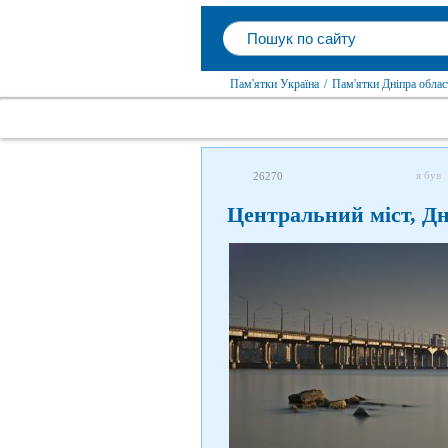
Пам'ятки Україна
/
Пам'ятки Дніпра облас
я був
26270
Центральний міст, Дн