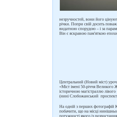
незручностей, вони його цінуют
річки. Попри свій досить поваж
видатною спорудою – і за парам
Він є яскравою пам'яткою епохи
Центральний (Новий міст) уроч
«Міст імені 50-річчя Великого 
історичною магістраллю лівого
(нині Слобожанський проспект
На одній з перших фотографій 
побачити, що на місці нинішньо
потужності якого із розростанн