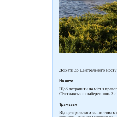
Доїхати до Центрального мосту
На авто
Щоб потрапити на міст з право
Січеславською набережною. З л
Трамваєм
Від центрального залізничного 