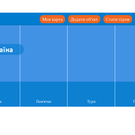
Моя карта
Додати об'єкт
Стати гідом
аїна
а
Пам'ятки
Тури