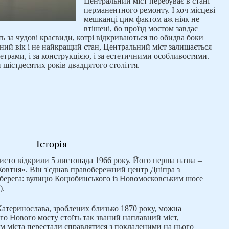
Центральний міст перебуває в стані
перманентного ремонту. І хоч місцеві
мешканці цим фактом аж ніяк не
втішені, бо проїзд мостом завдає
ь за чудові краєвиди, котрі відкриваються по обидва боки
ний вік і не найкращий стан, Центральний міст залишається
етрами, і за конструкцією, і за естетичними особливостями.
 шістдесятих років двадцятого століття.
Історія
исто відкрили 5 листопада 1966 року. Його перша назва –
Жовтня». Він з'єднав правобережний центр Дніпра з
 берега: вулицю Коцюбинського із Новомосковським шосе
).
Катеринослава, зроблених близько 1870 року, можна
го Нового мосту стоїть так званий наплавний міст,
ям міста перестали справлятися з покладеними на нього