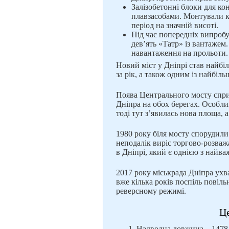
Залізобетонні блоки для ко
плавзасобами. Монтували к
період на значній висоті.
Під час попередніх випробу
дев’ять «Татр» із вантажем
навантаження на прольоти.
Новий міст у Дніпрі став найбі
за рік, а також одним із найбі
Поява Центрального мосту спр
Дніпра на обох берегах. Особли
тоді тут з’явилась нова площа,
1980 року біля мосту спорудил
неподалік виріс торгово-розваж
в Дніпрі, який є однією з найв
2017 року міськрада Дніпра ухв
вже кілька років поспіль повіл
реверсному режимі.
Ц
Надводна довжина – 1478 