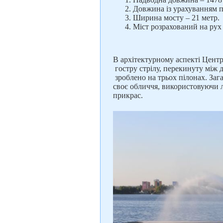
Довжина із урахуванням пі
Ширина мосту – 21 метр.
Міст розрахований на рух 
В архітектурному аспекті Центр
гостру стрілу, перекинуту між 
зроблено на трьох пілонах. Зага
своє обличчя, використовуючи л
прикрас.