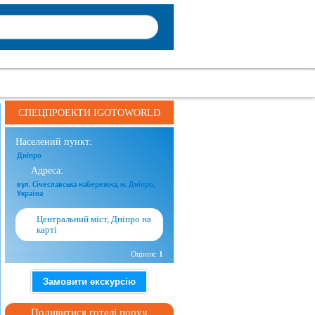
СПЕЦПРОЕКТИ IGOTOWORLD
Населений пункт:
Дніпро
Адреса:
вул. Січеславська набережна, м. Дніпро,
Україна
Центральний міст, Дніпро на
карті
Оцінок:
1
Замовити екскурсію
Подивитися готелі поруч