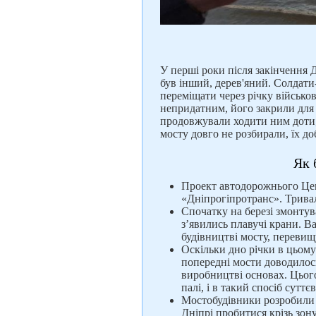
У перші роки після закінчення Д
був інший, дерев'яний. Солдат
переміщати через річку військов
непридатним, його закрили для
продовжували ходити ним доти, 
мосту довго не розбирали, їх д
Як 
Проект автодорожнього Цен
«Дніпрогіпротранс». Трива
Спочатку на березі змонтув
з’явились плавучі крани. В
будівництві мосту, перевищ
Оскільки дно річки в цьому
попередні мости доводилос
виробництві основах. Цього
палі, і в такий спосіб сут
Мостобудівники розробили к
Дніпрі пробитися крізь зону