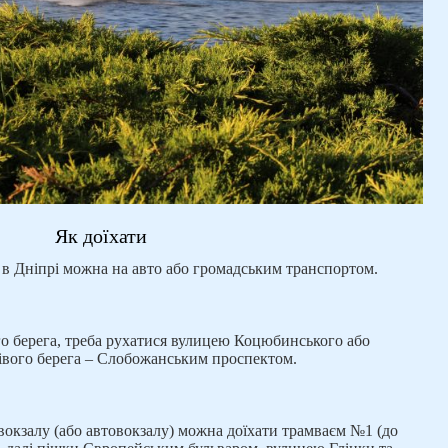
Як доїхати
 в Дніпрі можна на авто або громадським транспортом.
го берега, треба рухатися вулицею Коцюбинського або
івого берега – Слобожанським проспектом.
вокзалу (або автовокзалу) можна доїхати трамваєм №1 (до