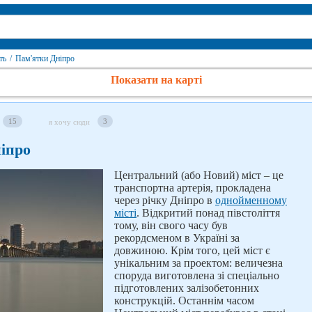
ть
/
Пам'ятки Дніпро
Показати на карті
15
3
я хочу сюди
іпро
Центральний (або Новий) міст – це
транспортна артерія, прокладена
через річку Дніпро в
однойменному
місті
. Відкритий понад півстоліття
тому, він свого часу був
рекордсменом в Україні за
довжиною. Крім того, цей міст є
унікальним за проектом: величезна
споруда виготовлена зі спеціально
підготовлених залізобетонних
конструкцій. Останнім часом