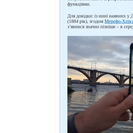
функціями.
Для довідки: із нині наявних у
(1884 рік), згодом
Мерефо-Херс
з’явився значно пізніше – в сере