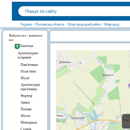
Україна
/
Полтавська область
/
Миргородський район
/
Миргород
Вибрати все / відмінити
все
Гоголівські персонажі, Миргород 
Пам'ятки
Архітектурно-
історичні
Пам'ятники
Поля битв
Музеї
Архітектурні
пам'ятники
Фортеці
Замки
Палаци
Мости
Меморіали
Садиби