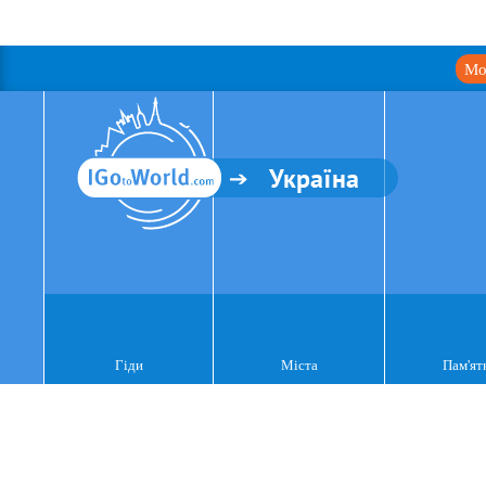
Мо
Україна
Гіди
Міста
Пам'ят