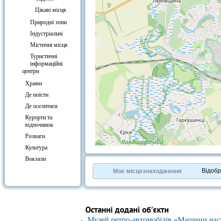
Цікаві місця
Природні зони
Індустріальні
Містичні місця
Туристичні
інформаційні
центри
Храми
Де поїсти
Де оселитися
Курорти та
відпочинок
Розваги
Культура
+
−
Вокзали
⇧
©
OpenStreetMap
contributors.
Відоб
Моє місцезнаходження
»
Останні додані об'єкти
Музей ретро-автомобілів «Машини час