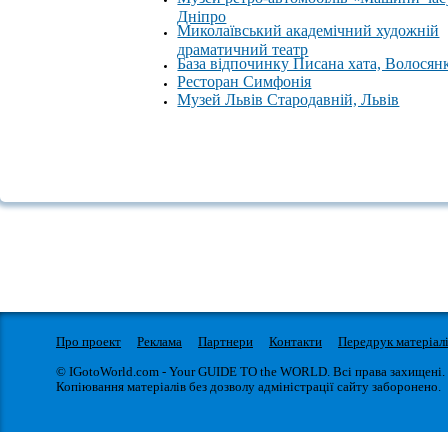
Дніпро
Миколаївський академічний художній
драматичний театр
База відпочинку Писана хата, Волосян
Ресторан Симфонія
Музей Львів Стародавній, Львів
Про проект
Реклама
Партнери
Контакти
Передрук матеріал
© IGotoWorld.com - Your GUIDE TO the WORLD. Всі права захищені.
Копіювання матеріалів без дозволу адміністрації сайту заборонено.