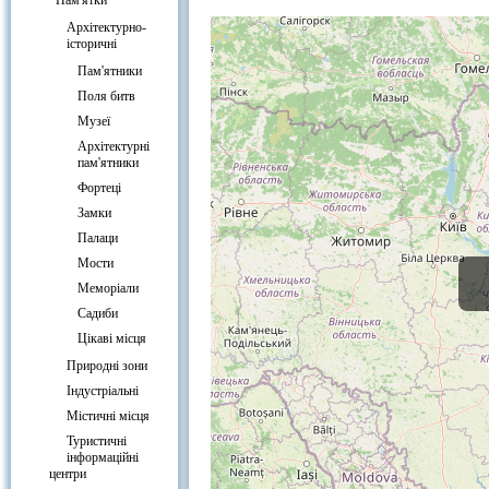
Цікаві місця Україна , на карті
Пам'ятки
Архітектурно-
історичні
Пам'ятники
Поля битв
Музеї
Архітектурні
пам'ятники
Фортеці
Замки
Палаци
Мости
Меморіали
Садиби
Цікаві місця
Природні зони
Індустріальні
Містичні місця
Туристичні
інформаційні
центри