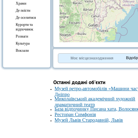
Храми
Де поїсти
Де оселитися
Курорти та
відпочинок
Розваги
Культура
+
−
Вокзали
⇧
©
OpenStreetMap
contributors.
Відоб
Моє місцезнаходження
»
Останні додані об'єкти
Музей ретро-автомобілів «Машини час
Дніпро
Миколаївський академічний художній
драматичний театр
База відпочинку Писана хата, Волосян
Ресторан Симфонія
Музей Львів Стародавній, Львів