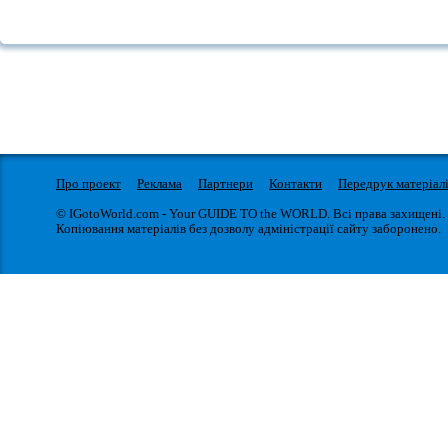
Про проект
Реклама
Партнери
Контакти
Передрук матеріал
© IGotoWorld.com - Your GUIDE TO the WORLD. Всі права захищені.
Копіювання матеріалів без дозволу адміністрації сайту заборонено.