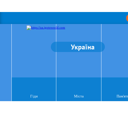
Україна
Гіди
Міста
Пам'ят