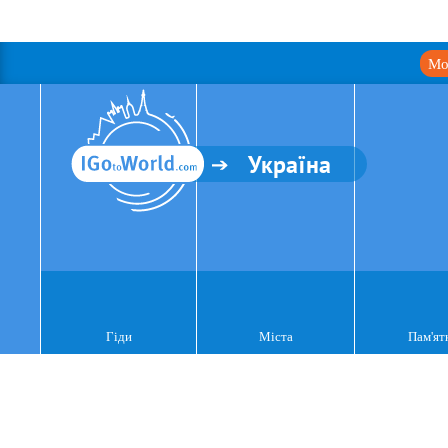
Мо
Україна
Гіди
Міста
Пам'ят