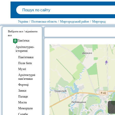
Україна
/
Полтавська область
/
Миргородський район
/
Миргород
Вибрати все / відмінити
все
Готелі біля Музичний фонтан, М
Пам'ятки
Архітектурно-
історичні
Пам'ятники
Поля битв
Музеї
Архітектурні
пам'ятники
Фортеці
Замки
Палаци
Мости
Меморіали
Садиби