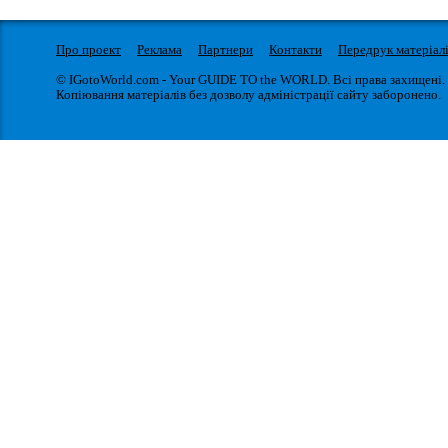
Про проект
Реклама
Партнери
Контакти
Передрук матеріал
© IGotoWorld.com - Your GUIDE TO the WORLD. Всі права захищені.
Копіювання матеріалів без дозволу адміністрації сайту заборонено.