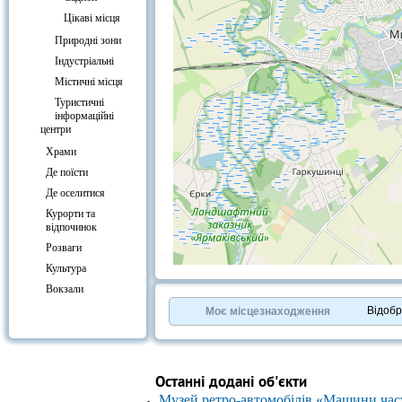
Цікаві місця
Природні зони
Індустріальні
Містичні місця
Туристичні
інформаційні
центри
Храми
Де поїсти
Де оселитися
Курорти та
відпочинок
Розваги
Культура
+
−
Вокзали
⇧
©
OpenStreetMap
contributors.
Відоб
Моє місцезнаходження
»
Останні додані об'єкти
Музей ретро-автомобілів «Машини час