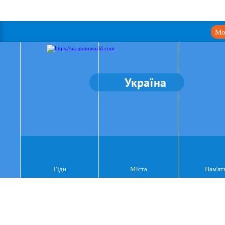
Мо
Україна
Гіди
Міста
Пам'ят