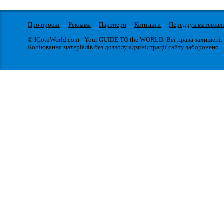
Про проект
Реклама
Партнери
Контакти
Передрук матеріал
© IGotoWorld.com - Your GUIDE TO the WORLD. Всі права захищені.
Копіювання матеріалів без дозволу адміністрації сайту заборонено.