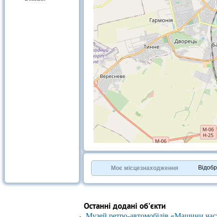
+
−
⇧
©
OpenStreetMap
contributors.
Відоб
Моє місцезнаходження
»
Останні додані об'єкти
Музей ретро-автомобілів «Машини час