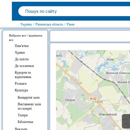
Україна
/
Рівненська область
/
Рівне
Вибрати все / відмінити
все
Готелі біля Театр ляльок, Рівне
Пам'ятки
Храми
Де поїсти
Де оселитися
Курорти та
відпочинок
Розваги
Культура
Концертні зали
Виставкові зали
та галереї
Театри
Бібліотеки
Вокзали