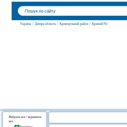
Україна
/
Дніпра область
/
Криворізький район
/
Кривий Ріг
Вибрати все / відмінити
все