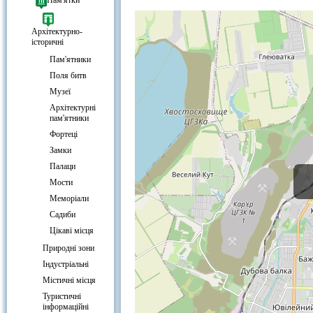
Гребля КРЕС, Кривий Ріг на карт
Пам'ятки
Архітектурно-
історичні
Пам'ятники
Поля битв
Музеї
Архітектурні
пам'ятники
Фортеці
Замки
Палаци
Мости
Меморіали
Садиби
Цікаві місця
Природні зони
Індустріальні
Містичні місця
Туристичні
інформаційні