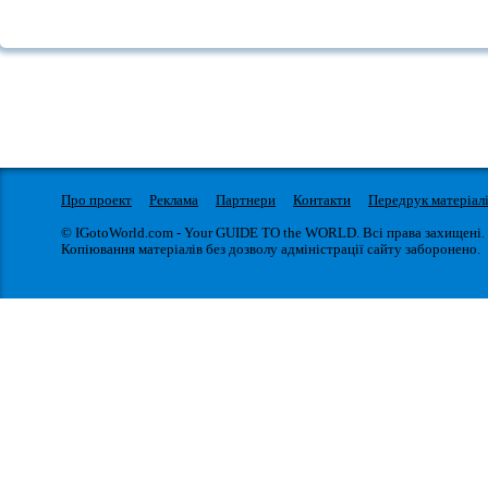
Про проект
Реклама
Партнери
Контакти
Передрук матеріал
© IGotoWorld.com - Your GUIDE TO the WORLD. Всі права захищені.
Копіювання матеріалів без дозволу адміністрації сайту заборонено.