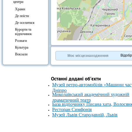
центри
Храми
Де поїсти
Де оселитися
Курорти та
відпочинок
Розваги
+
−
Культура
⇧
Вокзали
©
OpenStreetMap
contributors.
Відоб
Моє місцезнаходження
»
Останні додані об'єкти
Музей ретро-автомобілів «Машини час
Дніпро
Миколаївський академічний художній
драматичний театр
База відпочинку Писана хата, Волосян
Ресторан Симфонія
Музей Львів Стародавній, Львів