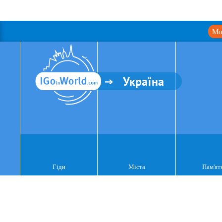
Мо
Україна
Гіди
Міста
Пам'ят