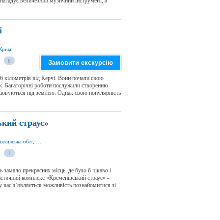
 нагадує величезний музичний інструмент, а
і
 Крим
6
Замовити екскурсію
 кілометрів від Керчі. Вони почали свою
як. Багаторічні роботи послужили створенню
ашовуються під землею. Однак свою популярність
кий страус»
вул. Центральна 34, с. Кременівка 57011, Миколаївська обл., Україна
1
ь замало прекрасних місць, де було б цікаво і
истичний комплекс «Кременівський страус» -
у вас з`являється можливість познайомитися зі