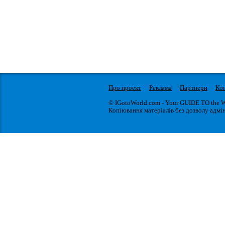
Про проект
Реклама
Партнери
Ко
© IGotoWorld.com - Your GUIDE TO the 
Копіювання матеріалів без дозволу адмін