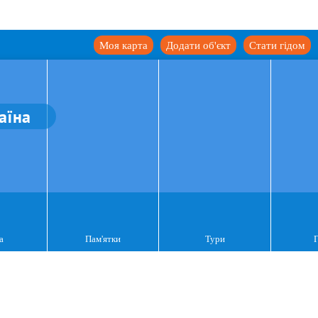
Моя карта
Додати об'єкт
Стати гідом
аїна
а
Пам'ятки
Тури