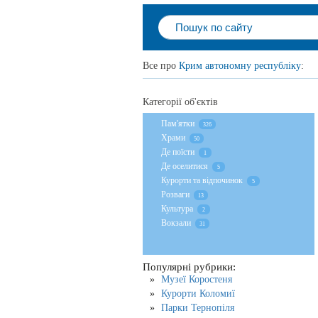
Все про
Крим автономну республіку
:
Категорії об'єктів
Пам'ятки
326
Храми
50
Де поїсти
1
Де оселитися
5
Курорти та відпочинок
5
Розваги
13
Культура
2
Вокзали
31
Популярні рубрики:
Музеї Коростеня
Курорти Коломиї
Парки Тернопіля