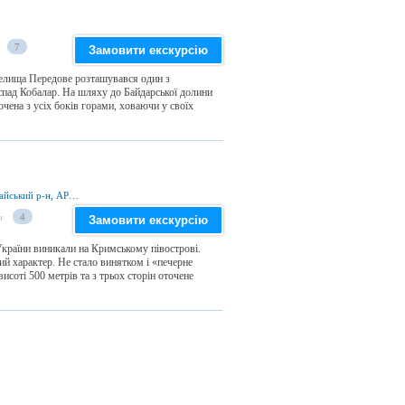
7
Замовити екскурсію
селища Передове розташувався один з
спад Кобалар. На шляху до Байдарської долини
очена з усіх боків горами, ховаючи у своїх
вул. Басенко, м. Бахчисарай 298400, Бахчисарайський р-н, АР Крим
и
4
Замовити екскурсію
 України виникали на Кримському півострові.
й характер. Не стало винятком і «печерне
исоті 500 метрів та з трьох сторін оточене