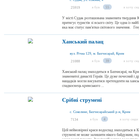
я був
55
я хочу сю
25919
У місті Судак розташована знаменита твердиня К
притягує туристів зі всього світу. Це одна із на
яка має статус пам'ятки світового значення. Ген
Ханський палац
вул. Річна 129, м. Бахчисарай, Крим
я був
39
я хочу сю
21088
Ханський палац знаходиться в Бахчисараї, на Кр
знаменитої династії Гераїв. Це дуже почесний і д
нащадків могли висуватися претенденти на ханськ
спадкоємець кримського ...
Срібні струмені
с. Соколине, Бахчисарайський р-н, Крим
я був
4
я хочу сюди
7134
Цей неймовірної краси водоспад знаходиться в К
струмені не може залишити нікого байдужим, по