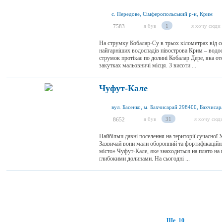
с. Передове, Сімферопольський р-н, Крим
я був
1
я хочу сюди
7583
На струмку Кобалар-Су в трьох кілометрах від 
найгарніших водоспадів півострова Крим – водо
струмок протікає по долині Кобалар Дере, яка от
закутках мальовничі місця. З висоти ...
Чуфут-Кале
я був
31
я хочу сюд
8652
Найбільш давні поселення на території сучасної
Зазвичай вони мали оборонний та фортифікаційни
місто» Чуфут-Кале, яке знаходиться на плато на в
глибокими долинами. На сьогодні ...
Ще 10