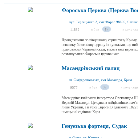
Фороська Церква (Церква Вос
я був
17
я хочу сю
11882
Проїжджаючи по південному серпантину Криму, 
невелику білосніжну церкву із куполами, що виб
прямовисній Червоній скелі, висота якої переви
розташуванню Фороська церква наче ...
Масандрівський палац
ш. Сімферопольське, смт Масандра, Крим
я був
39
я хочу сюд
9577
Масандрівський палац імператора Олександра II
Верхній Масандрі. Це одна із найцікавіших пам'я
лише України, а й усієї Європи.В далекому 1822 
німецький садівник Карл ...
Генуезька фортеця, Судак
г. Судак, ул. Южная, 4