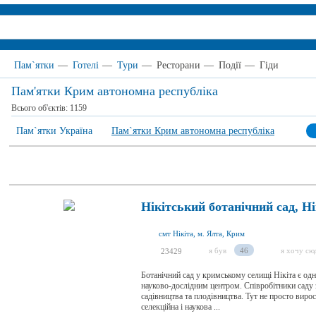
Пам`ятки
—
Готелі
—
Тури
—
Ресторани
—
Події
—
Гіди
Пам'ятки Крим автономна республіка
Всього об'єктів:
1159
Пам`ятки Україна
Пам`ятки Крим автономна республіка
Нікітський ботанічний сад, Ні
смт Нікіта, м. Ялта, Крим
я був
46
я хочу сю
23429
Ботанічний сад у кримському селищі Нікіта є од
науково-дослідним центром. Співробітники саду
садівництва та плодівництва. Тут не просто вирос
селекційна і наукова ...