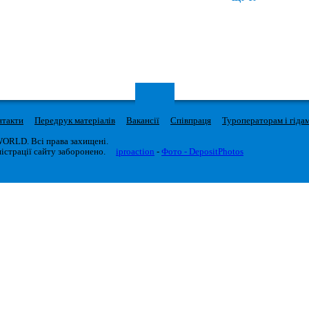
нтакти
Передрук матеріалів
Вакансії
Співпраця
Туроператорам і гіда
WORLD. Всі права захищені.
істрації сайту заборонено.
iproaction
-
Фото - DepositPhotos