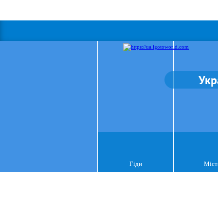
Укр
Гіди
Міст