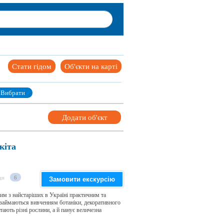
Стати гідом
Об'єкти на карті
Вибрати
Додати об'єкт
кіта
ди
6
Замовити екскурсію
ним з найстаріших в Україні практичним та
 займаються вивченням ботаніки, декоративного
тають різні рослини, а й панує величезна