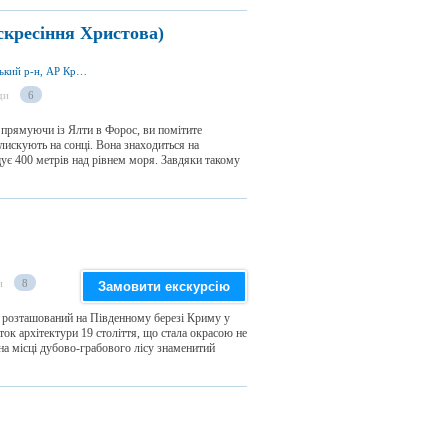
кресіння Христова)
вул. Терлецького 3, смт Форос 98690, Ялтинський р-н, АР Крим
ди
6
прямуючи із Ялти в Форос, ви помітите
лискують на сонці. Вона знаходиться на
щує 400 метрів над рівнем моря. Завдяки такому
и
8
Замовити екскурсію
I розташований на Південному березі Криму у
ток архітектури 19 століття, що стала окрасою не
на місці дубово-грабового лісу знаменитий