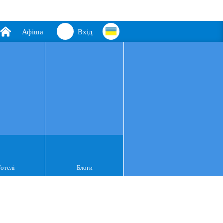
Афіша
Вхід
Готелі
Блоги