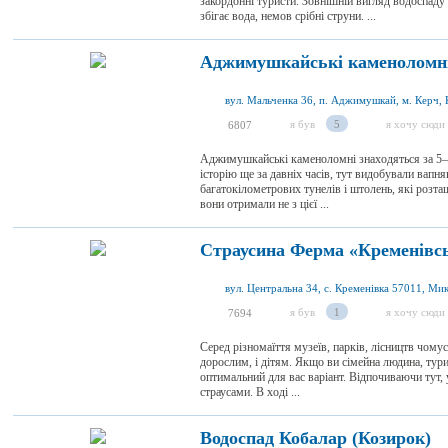
закордонні туристи. Зовнішній вигляд водоспаду
збігає вода, немов срібні струни. ...
Аджимушкайські каменоломн
вул. Мальченка 36, п. Аджимушкай, м. Керч,
я був
5
я хочу сюди
6807
Аджимушкайські каменоломні знаходяться за 5–6
історію ще за давніх часів, тут видобували вапн
багатокілометрових тунелів і штолень, які розт
вони отримали не з цієї ...
Страусина Ферма «Кременівсь
я був
1
я хочу сюди
7694
Серед різномаїття музеїв, парків, лісництв чомус
дорослим, і дітям. Якщо ви сімейна людина, тур
оптимальний для вас варіант. Відпочиваючи тут, 
страусами. В ході ...
Водоспад Кобалар (Козирок)