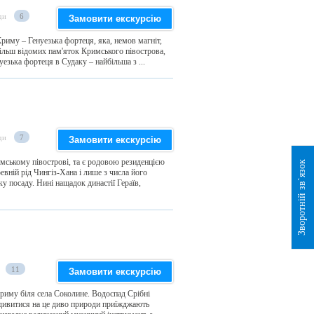
ди
6
Замовити екскурсію
риму – Генуезька фортеця, яка, немов магніт,
йбільш відомих пам'яток Кримського півострова,
уезька фортеця в Судаку – найбільша з ...
ди
7
Замовити екскурсію
имському півострові, та є родовою резиденцією
Зворотній зв`язок
ревній рід Чингіз-Хана і лише з числа його
у посаду. Нині нащадок династії Гераїв,
11
Замовити екскурсію
риму біля села Соколине. Водоспад Срібні
дивитися на це диво природи приїжджають