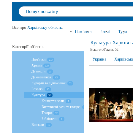
Все про
Харківську область
:
Пам`ятки
—
Готелі
—
Тури
—
Культура Харківсь
Категорії об'єктів
Всього об'єктів:
52
Україна
Харківськ
Пам'ятки
273
Храми
135
Де поїсти
21
Де оселитися
203
Курорти та відпочинок
72
Розваги
15
Культура
52
Концертні зали
3
Виставкові зали та галереї
17
Театри
32
Бібліотеки
0
Вокзали
16