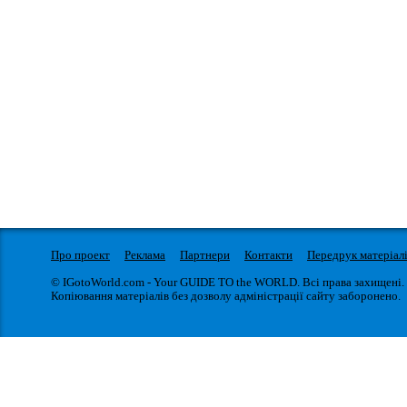
Про проект
Реклама
Партнери
Контакти
Передрук матеріал
© IGotoWorld.com - Your GUIDE TO the WORLD. Всі права захищені.
Копіювання матеріалів без дозволу адміністрації сайту заборонено.