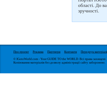
області. До в
зручності.
Про проект
Реклама
Партнери
Контакти
Передрук матеріал
© IGotoWorld.com - Your GUIDE TO the WORLD. Всі права захищені.
Копіювання матеріалів без дозволу адміністрації сайту заборонено.