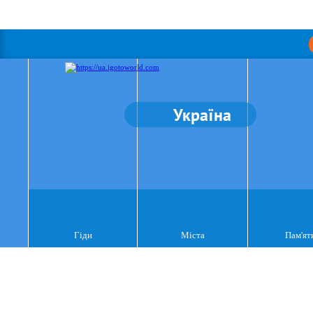
Україна
Гіди
Міста
Пам'ят