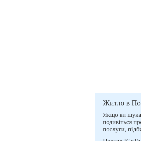
Житло в По
Якщо ви шукає
подивіться пр
послуги, підб
Портал IGoTo