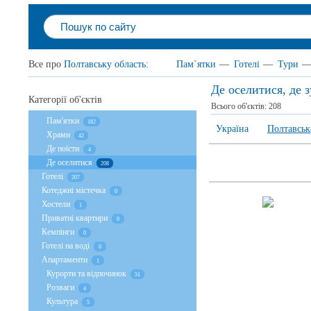
Все про
Полтавську область
:
Пам`ятки
—
Готелі
—
Тури
Де оселитися, де 
Категорії об'єктів
Всього об'єктів:
208
Пам'ятки
182
Україна
Полтавськ
Храми
42
Де поїсти
4
Де оселитися
208
Готелі
207
Котеджні містечка
0
Хостели
1
Приватні квартири
0
Кемпінги
0
Готелі на воді
0
Апартаменти
1
Курорти та відпочинок
51
Розваги
4
Культура
5