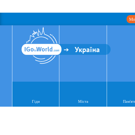
Мо
Україна
Гіди
Міста
Пам'ят