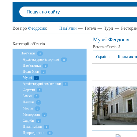
Все про
Феодосію
:
Пам`ятки
—
Готелі
—
Тури
—
Рестора
Музеї Феодосія
Категорії об'єктів
Всього об'єктів:
5
Пам'ятки
16
Україна
Крим авто
Архітектурно-історичні
16
Пам'ятники
1
Поля битв
0
Музеї
5
Архітектурні пам'ятники
7
Фортеці
2
Замки
0
Палаци
0
Мости
0
Меморіали
0
Садиби
2
Цікаві місця
4
Природні зони
0