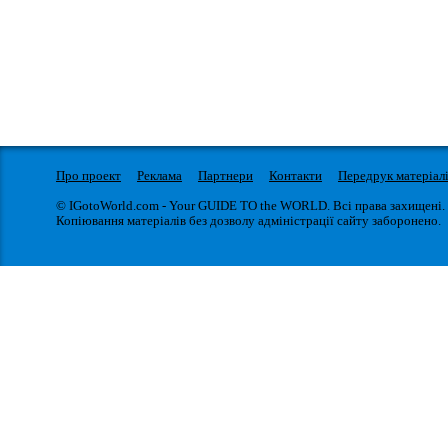
Про проект
Реклама
Партнери
Контакти
Передрук матеріал
© IGotoWorld.com - Your GUIDE TO the WORLD. Всі права захищені.
Копіювання матеріалів без дозволу адміністрації сайту заборонено.