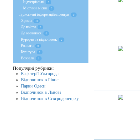
Індустріальні
0
Містичні місця
0
Туристичні інформаційні центри
0
Храми
10
Де поїсти
0
Де оселитися
0
Курорти та відпочинок
0
Розваги
0
Культура
0
Вокзали
1
Популярні рубрики:
Кафетерії Ужгорода
Відпочинок в Рівне
Парки Одеси
Відпочинок в Львові
Відпочинок в Сєвєродонецьку