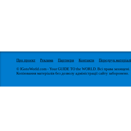
Про проект
Реклама
Партнери
Контакти
Передрук матеріал
© IGotoWorld.com - Your GUIDE TO the WORLD. Всі права захищені.
Копіювання матеріалів без дозволу адміністрації сайту заборонено.