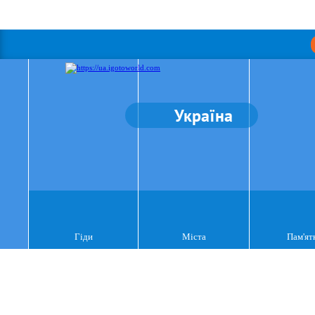
Україна
Гіди
Міста
Пам'ят