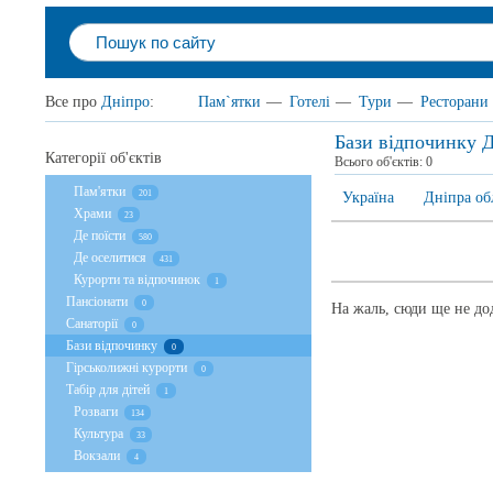
Все про
Дніпро
:
Пам`ятки
—
Готелі
—
Тури
—
Ресторани
Бази відпочинку 
Категорії об'єктів
Всього об'єктів:
0
Пам'ятки
201
Україна
Дніпра об
Храми
23
Де поїсти
580
Де оселитися
431
Курорти та відпочинок
1
Пансіонати
0
На жаль, сюди ще не дод
Санаторії
0
Бази відпочинку
0
Гірськолижні курорти
0
Табір для дітей
1
Розваги
134
Культура
33
Вокзали
4