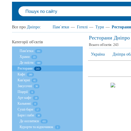
Все про
Дніпро
:
Пам`ятки
—
Готелі
—
Тури
—
Ресторани
Ресторани Дніпро
Категорії об'єктів
Всього об'єктів:
243
Пам'ятки
201
Україна
Дніпра об
Храми
23
Де поїсти
580
Ресторани
243
Кафе
180
Кав'ярні
41
Закусочні
36
Піцерії
6
Арт кафе
19
Кальянні
0
Суші-бари
17
Бари і паби
38
Де оселитися
431
Курорти та відпочинок
1