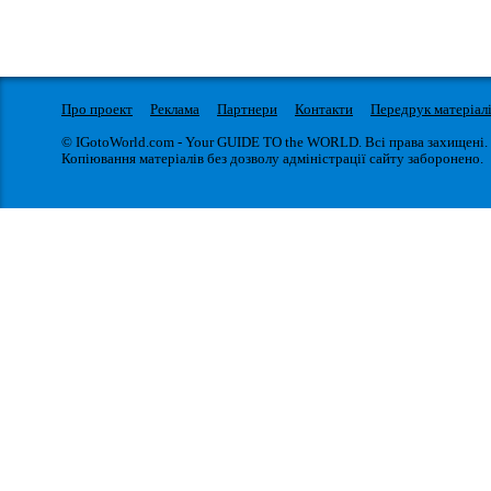
Про проект
Реклама
Партнери
Контакти
Передрук матеріал
© IGotoWorld.com - Your GUIDE TO the WORLD. Всі права захищені.
Копіювання матеріалів без дозволу адміністрації сайту заборонено.