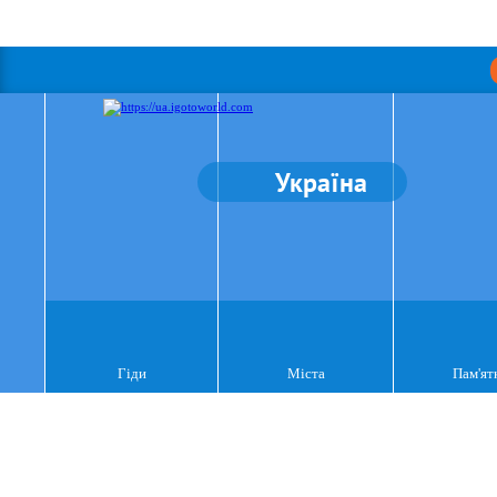
Україна
Гіди
Міста
Пам'ят