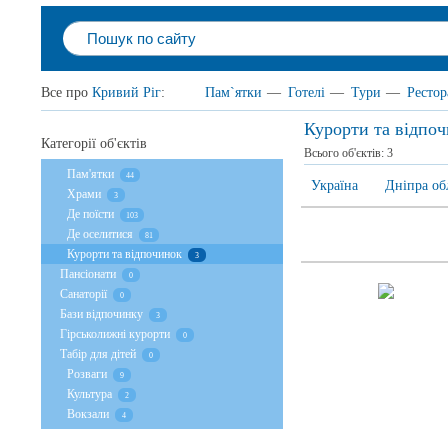
Все про
Кривий Ріг
:
Пам`ятки
—
Готелі
—
Тури
—
Ресто
Курорти та відпо
Категорії об'єктів
Всього об'єктів:
3
Пам'ятки
44
Україна
Дніпра об
Храми
3
Де поїсти
103
Де оселитися
81
Курорти та відпочинок
3
Пансіонати
0
Санаторії
0
Бази відпочинку
3
Гірськолижні курорти
0
Табір для дітей
0
Розваги
9
Культура
2
Вокзали
4