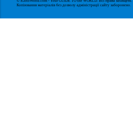
© IGotoWorld.com - Your GUIDE TO the WORLD. Всі права захищені.
Копіювання матеріалів без дозволу адміністрації сайту заборонено.