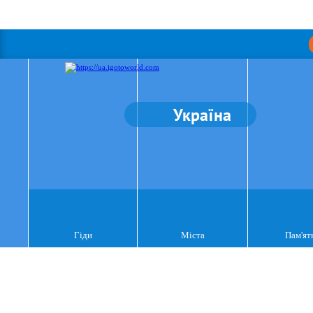
Україна
Гіди
Міста
Пам'ят