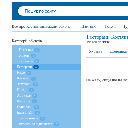
Все про
Костянтинівський район
:
Пам`ятки
—
Готелі
—
Ту
Ресторани Костян
Категорії об'єктів
Всього об'єктів:
0
Пам'ятки
23
Україна
Донецька 
Храми
2
Де поїсти
0
Ресторани
0
Кафе
0
Кав'ярні
0
На жаль, сюди ще не дод
Закусочні
0
Піцерії
0
Арт кафе
0
Кальянні
0
Суші-бари
0
Бари і паби
0
Де оселитися
1
Курорти та відпочинок
0