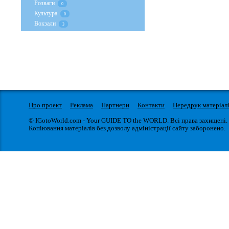
Розваги
0
Культура
0
Вокзали
3
Про проект
Реклама
Партнери
Контакти
Передрук матеріал
© IGotoWorld.com - Your GUIDE TO the WORLD. Всі права захищені.
Копіювання матеріалів без дозволу адміністрації сайту заборонено.