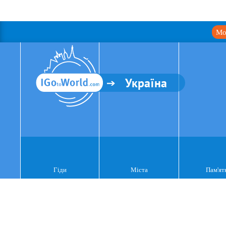
Мо
Україна
Гіди
Міста
Пам'ят