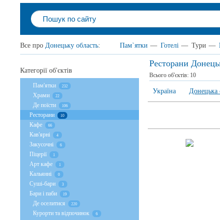
Все про
Донецьку область
:
Пам`ятки
—
Готелі
—
Тури
—
Ресторани Донець
Категорії об'єктів
Всього об'єктів:
10
Пам'ятки
232
Україна
Донецька 
Храми
22
Де поїсти
106
Ресторани
10
Кафе
66
Кав'ярні
4
Закусочні
6
Піцерії
1
Арт кафе
1
Кальянні
0
Суші-бари
3
Бари і паби
19
Де оселитися
220
Курорти та відпочинок
6