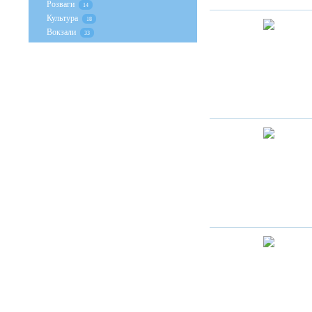
Розваги
14
Культура
18
Вокзали
33