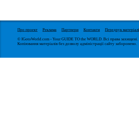
Про проект
Реклама
Партнери
Контакти
Передрук матеріал
© IGotoWorld.com - Your GUIDE TO the WORLD. Всі права захищені.
Копіювання матеріалів без дозволу адміністрації сайту заборонено.