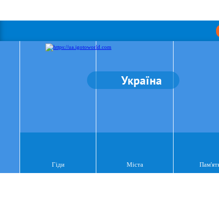
Україна
Гіди
Міста
Пам'ят