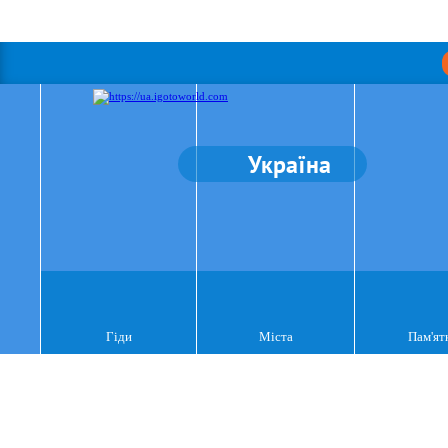
Україна
Гіди
Міста
Пам'ят