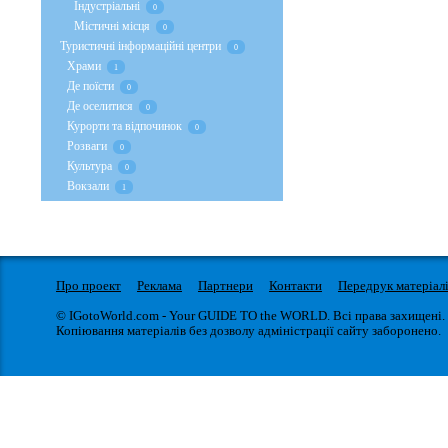
Індустріальні
0
Містичні місця
0
Туристичні інформаційні центри
0
Храми
1
Де поїсти
0
Де оселитися
0
Курорти та відпочинок
0
Розваги
0
Культура
0
Вокзали
1
Про проект
Реклама
Партнери
Контакти
Передрук матеріал
© IGotoWorld.com - Your GUIDE TO the WORLD. Всі права захищені.
Копіювання матеріалів без дозволу адміністрації сайту заборонено.