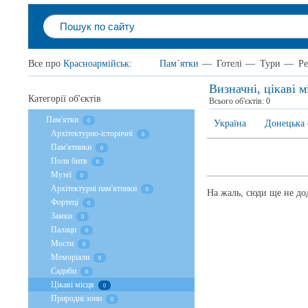
Все про
Красноармійськ
:
Пам`ятки
—
Готелі
—
Тури
—
Ре
Визначні, цікаві 
Категорії об'єктів
Всього об'єктів:
0
Пам'ятки
0
Україна
Донецька 
Архітектурно-історичні
0
Пам'ятники
0
Поля битв
0
Музеї
0
Архітектурні пам'ятники
0
На жаль, сюди ще не дод
Фортеці
0
Замки
0
Палаци
0
Мости
0
Меморіали
0
Садиби
0
Цікаві місця
0
Природні зони
0