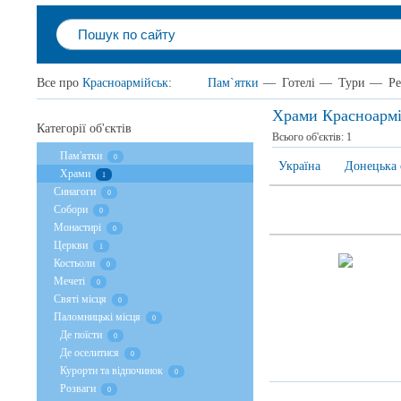
Все про
Красноармійськ
:
Пам`ятки
—
Готелі
—
Тури
—
Ре
Храми Красноармі
Категорії об'єктів
Всього об'єктів:
1
Пам'ятки
0
Україна
Донецька 
Храми
1
Cинагоги
0
Собори
0
Монастирі
0
Церкви
1
Костьоли
0
Мечеті
0
Святі місця
0
Паломницькі місця
0
Де поїсти
0
Де оселитися
0
Курорти та відпочинок
0
Розваги
0