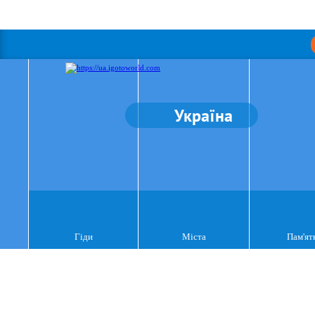
Україна
Гіди
Міста
Пам'ят