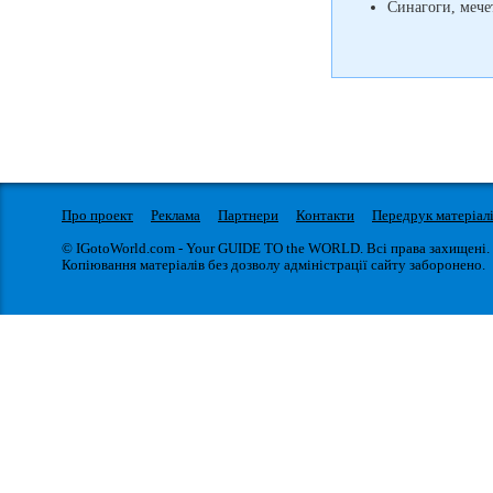
Синагоги, мечет
Про проект
Реклама
Партнери
Контакти
Передрук матеріал
© IGotoWorld.com - Your GUIDE TO the WORLD. Всі права захищені.
Копіювання матеріалів без дозволу адміністрації сайту заборонено.