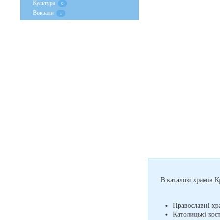
Культура
0
Вокзали
1
В каталозі храмів К
Православні хр
Католицькі кос