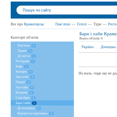
Все про
Краматорськ
:
Пам`ятки
—
Готелі
—
Тури
—
Рест
Бари і паби Крама
Категорії об'єктів
Всього об'єктів:
0
Пам'ятки
4
Україна
Донецька 
Храми
0
Де поїсти
1
Ресторани
1
Кафе
1
Кав'ярні
0
На жаль, сюди ще не дод
Закусочні
0
Піцерії
0
Арт кафе
0
Кальянні
0
Суші-бари
0
Бари і паби
0
Де оселитися
3
Курорти та відпочинок
0