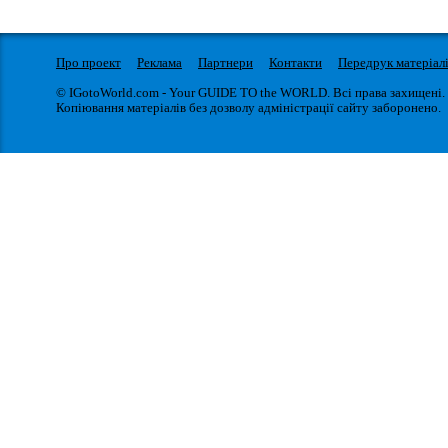
Про проект
Реклама
Партнери
Контакти
Передрук матеріал
© IGotoWorld.com - Your GUIDE TO the WORLD. Всі права захищені.
Копіювання матеріалів без дозволу адміністрації сайту заборонено.