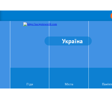
Україна
Гіди
Міста
Пам'ят