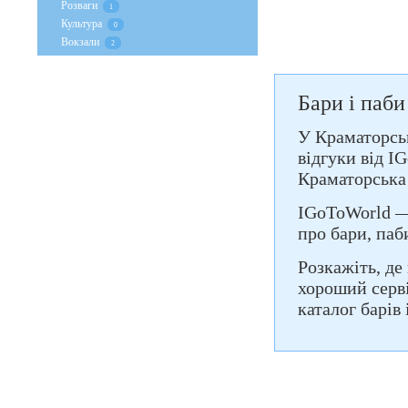
Розваги
1
Культура
0
Вокзали
2
Бари і паби
У Краматорськ
відгуки від 
Краматорська 
IGoToWorld — 
про бари, паб
Розкажіть, де
хороший серві
каталог барів