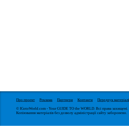
Про проект
Реклама
Партнери
Контакти
Передрук матеріал
© IGotoWorld.com - Your GUIDE TO the WORLD. Всі права захищені.
Копіювання матеріалів без дозволу адміністрації сайту заборонено.