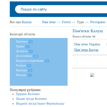
Все про
Калуш
:
Пам`ятки
—
Готелі
—
Тури
—
Ресторани
Пам'ятки Калуш
Категорії об'єктів
Всього об'єктів:
64
Пам'ятки
5
Пам`ятки Україна
Храми
3
Пам`ятки Калуш
Де поїсти
1
Де оселитися
19
Курорти та відпочинок
0
Розваги
0
Культура
0
Вокзали
1
Популярні рубрики:
Церкви Коломиї
Цікаві місця Коломиї
Видатні місця Івано-Франківська