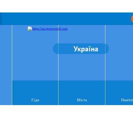
Україна
Гіди
Міста
Пам'ят