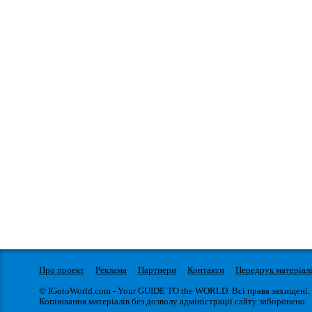
Про проект
Реклама
Партнери
Контакти
Передрук матеріал
© IGotoWorld.com - Your GUIDE TO the WORLD. Всі права захищені.
Копіювання матеріалів без дозволу адміністрації сайту заборонено.