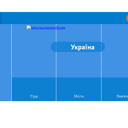
Україна
Гіди
Міста
Пам'ят