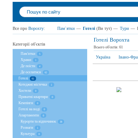
Все про
Ворохту
:
Пам`ятки
—
Готелі
(Ви тут)
—
Тури
—
Готелі Ворохта
Категорії об'єктів
Всього об'єктів:
61
Пам'ятки
5
Україна
Івано-Фра
Храми
1
Де поїсти
4
Де оселитися
62
Готелі
61
Котеджні містечка
1
Хостели
0
Приватні квартири
0
Кемпінги
0
Готелі на воді
0
Апартаменти
0
Курорти та відпочинок
38
Розваги
1
Культура
0