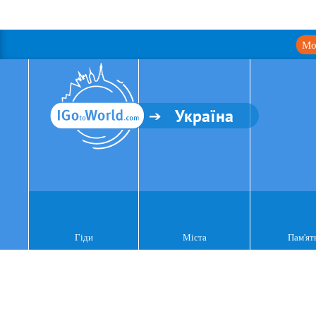
Мо
Україна
Гіди
Міста
Пам'ят