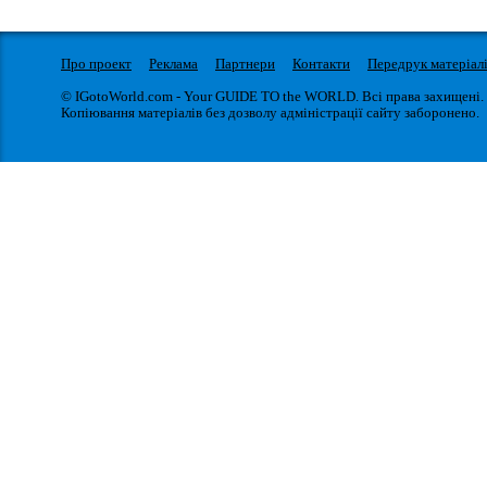
Про проект
Реклама
Партнери
Контакти
Передрук матеріал
© IGotoWorld.com - Your GUIDE TO the WORLD. Всі права захищені.
Копіювання матеріалів без дозволу адміністрації сайту заборонено.