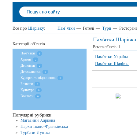
Все про
Шарівку
:
Пам`ятки
—
Готелі
—
Тури
—
Ресторан
Пам'ятки Шарівка
Категорії об'єктів
Всього об'єктів:
1
Пам'ятки
1
Пам`ятки Україна
Храми
0
Пам`ятки Шарівка
Де поїсти
0
Де оселитися
0
Курорти та відпочинок
0
Розваги
0
Культура
0
Вокзали
0
Популярні рубрики:
Магазини Харкова
Парки Івано-Франківська
Турбази Луцька