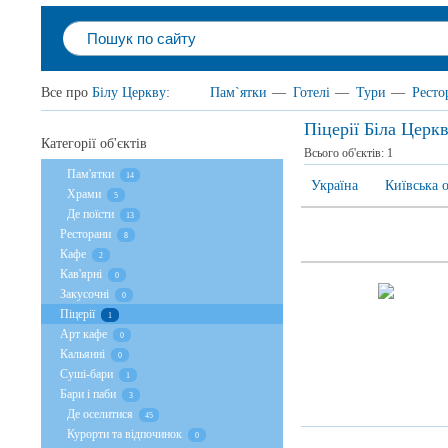
Все про
Білу Церкву
:
Пам`ятки
—
Готелі
—
Тури
—
Ресто
Піцерії Біла Церк
Категорії об'єктів
Всього об'єктів:
1
Пам'ятки
14
Україна
Київська 
Храми
5
Де поїсти
13
Ресторани
8
Кафе
2
Кав'ярні
0
Закусочні
0
Піцерії
1
Арт кафе
0
Кальянні
0
Суші-бари
1
Бари і паби
3
Де оселитися
45
Курорти та відпочинок
0