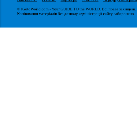
© IGotoWorld.com - Your GUIDE TO the WORLD. Всі права захищені.
Копіювання матеріалів без дозволу адміністрації сайту заборонено.