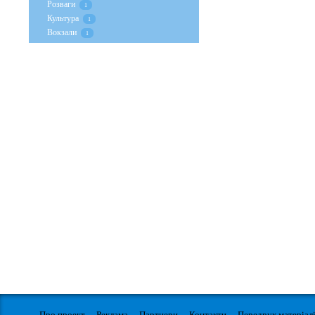
Розваги
1
Культура
1
Вокзали
1
Про проект
Реклама
Партнери
Контакти
Передрук матеріал