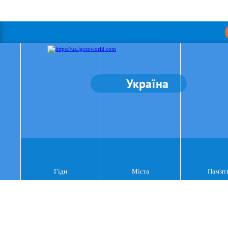
Україна
Гіди
Міста
Пам'ят