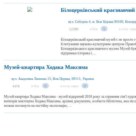
Білоцерківський краєзнавчий
я був
5
я хочу сюд
12390
Білоцерківський краєзнавчий музей є не просто го
й потужним науково-культурним центром Правобе
Білоцерківського краєзнавчого музею Музей був в
підтримки історика і ...
Музей-квартира Ходака Максима
вул. Академіка Линника 15, Біла Церква, 09111, Україна
я був
0
я хочу сюди
0
4376
Музей-квартира Ходака Максима - музей відкритий 2018 року за сприяння сім'ї художн
витворів мистецтва Ходака Максима, архівні документи, особиста бібліотека, яка післ
можна поглянути на постійну експозицію, ...