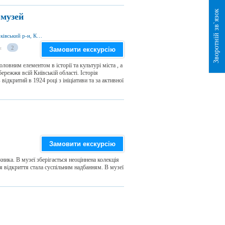
Зворотній зв`язок
 музей
вул. Соборна 4, м. Біла Церква 09100, Білоцерківський р-н, Київська обл., Україна
и
2
Замовити екскурсію
ловним елементом в історії та культурі міста , а
режжя всій Київській області. Історія
ідкритий в 1924 році з ініціативи та за активної
Замовити екскурсію
ика. В музеї зберігається неоціннена колекція
я відкриття стала суспільним надбанням. В музеї