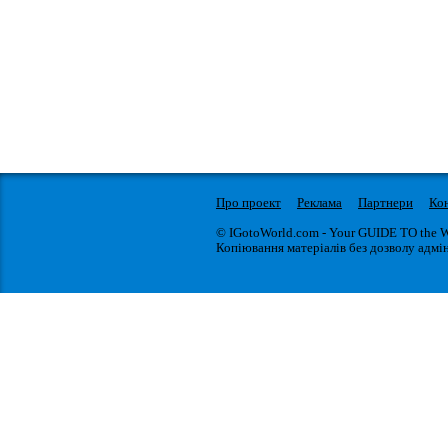
Про проект
Реклама
Партнери
Ко
© IGotoWorld.com - Your GUIDE TO the 
Копіювання матеріалів без дозволу адмін