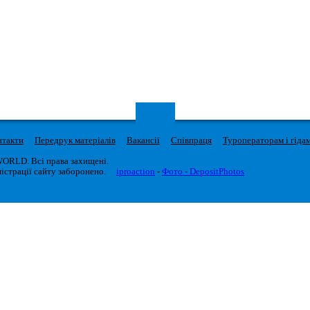
нтакти
Передрук матеріалів
Вакансії
Співпраця
Туроператорам і гіда
WORLD. Всі права захищені.
істрації сайту заборонено.
iproaction
-
Фото - DepositPhotos