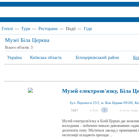
Готелі
—
Тури
—
Ресторани
—
Події
—
Гіди
Музеї Біла Церква
Всього об'єктів:
3
Україна
Київська область
Білоцерківський район
Бі
Музей електрозв'язку, Біла Ц
я був
1
я хочу сюди
7697
Музей електрозв'язку в Білій Церкві дає можливі
молодшим – побачити чимало дивовижних гаджеті
десятиліть тому. Міститься заклад у приміщенні
експозиції складають прилади ...