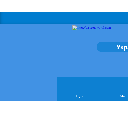
Укр
Гіди
Міст