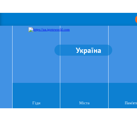
Україна
Гіди
Міста
Пам'ят