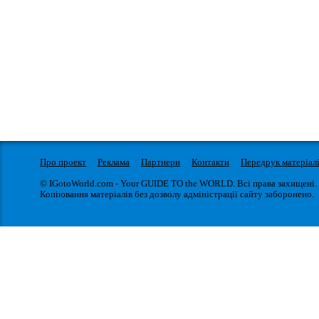
Про проект
Реклама
Партнери
Контакти
Передрук матеріал
© IGotoWorld.com - Your GUIDE TO the WORLD. Всі права захищені.
Копіювання матеріалів без дозволу адміністрації сайту заборонено.