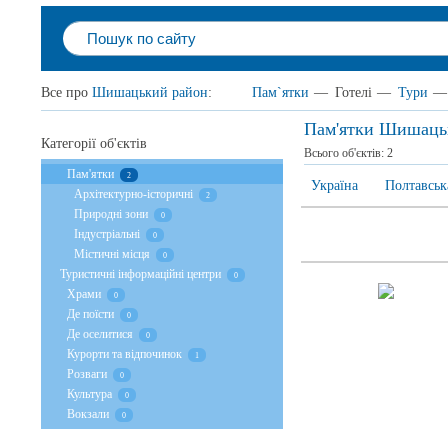
Все про
Шишацький район
:
Пам`ятки
—
Готелі
—
Тури
—
Пам'ятки Шишаць
Категорії об'єктів
Всього об'єктів:
2
Пам'ятки
2
Україна
Полтавськ
Архітектурно-історичні
2
Природні зони
0
Індустріальні
0
Містичні місця
0
Туристичні інформаційні центри
0
Храми
0
Де поїсти
0
Де оселитися
0
Курорти та відпочинок
1
Розваги
0
Культура
0
Вокзали
0