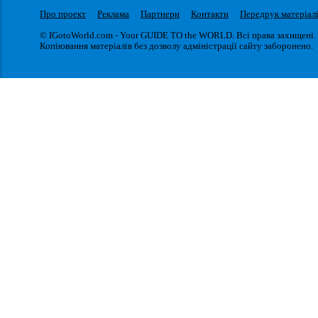
Про проект
Реклама
Партнери
Контакти
Передрук матеріал
© IGotoWorld.com - Your GUIDE TO the WORLD. Всі права захищені.
Копіювання матеріалів без дозволу адміністрації сайту заборонено.