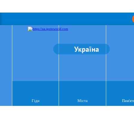
Україна
Гіди
Міста
Пам'ят