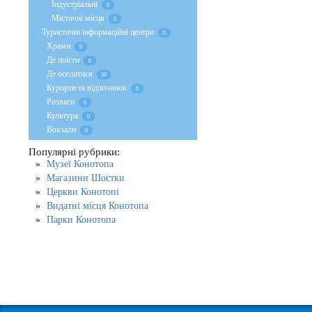
Індустріальні
0
Містичні місця
0
Туристичні інформаційні центри
0
Храми
9
Де поїсти
0
Де оселитися
30
Курорти та відпочинок
0
Розваги
0
Культура
0
Вокзали
0
Популярні рубрики:
Музеї Конотопа
Магазини Шостки
Церкви Конотопі
Видатні місця Конотопа
Парки Конотопа