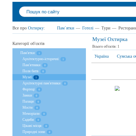
Все про
Охтирку
:
Пам`ятки
—
Готелі
—
Тури
—
Ресторан
Музеї Охтирка
Категорії об'єктів
Всього об'єктів:
1
Пам'ятки
1
Україна
Сумська о
Архітектурно-історичні
1
Пам'ятники
0
Поля битв
0
Музеї
1
Архітектурні пам'ятники
0
Фортеці
0
Замки
0
Палаци
0
Мости
0
Меморіали
0
Садиби
0
Цікаві місця
0
Природні зони
0