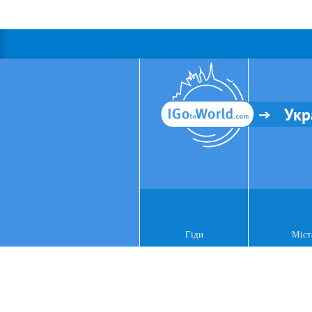
Укр
Гіди
Міст