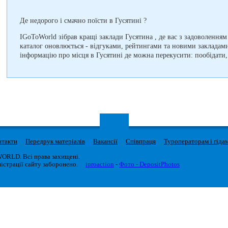
Де недорого і смачно поїсти в Гусятині ?
IGoToWorld зібрав кращі заклади Гусятина , де вас з задоволенням
каталог оновлюється - відгуками, рейтингами та новими закладам
інформацію про місця в Гусятині де можна перекусити: пообідати,
нтакти
Передрук матеріалів
Вакансії
Співпраця
Туроператорам і гіда
WORLD. Всі права захищені.
істрації сайту заборонено.
iproaction
-
Фото - DepositPhotos