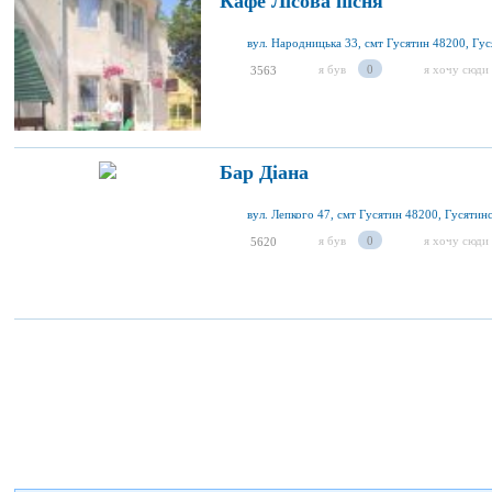
Кафе Лісова пісня
я був
0
я хочу сюди
3563
Бар Діана
я був
0
я хочу сюди
5620