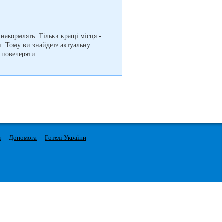
 накормлять. Тільки кращі місця -
и. Тому ви знайдете актуальну
 повечеряти.
м
Допомога
Готелі України