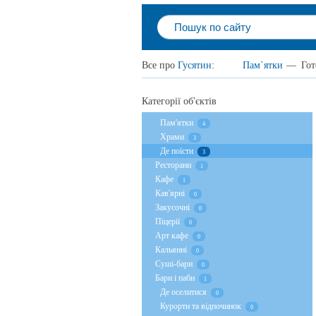
Все про
Гусятин
:
Пам`ятки
—
Гот
Категорії об'єктів
Пам'ятки
4
Храми
3
Де поїсти
3
Ресторани
1
Кафе
1
Кав'ярні
0
Закусочні
0
Піцерії
0
Арт кафе
0
Кальянні
0
Суші-бари
0
Бари і паби
1
Де оселитися
0
Курорти та відпочинок
0