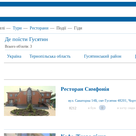
елі
—
Тури
—
Ресторани
—
Події
—
Гіди
Де поїсти Гусятин
Всього об'єктів:
3
Україна
Тернопільська область
Гусятинський район
Ресторан Симфонія
я був
0
я хочу сюди
8212