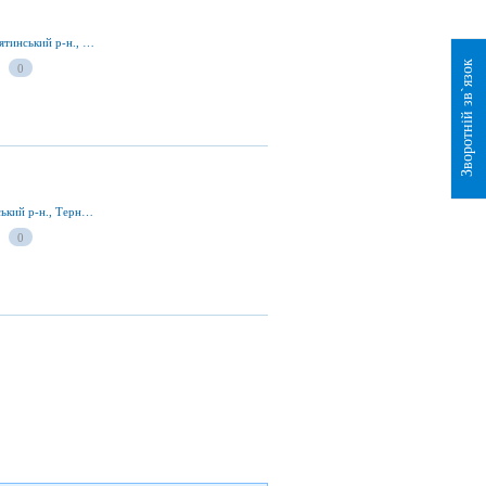
вул. Народницька 33, смт Гусятин 48200, Гусятинський р-н., Тернопільська обл., Україна
Зворотній зв`язок
0
вул. Лепкого 47, смт Гусятин 48200, Гусятинський р-н., Тернопільська обл., Україна
0