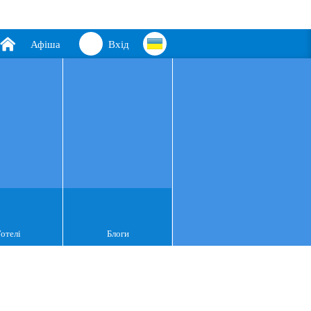
Афіша
Вхід
Готелі
Блоги