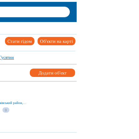
Стати гідом
Об'єкти на карті
Гусятин
Додати об'єкт
вул. Санаторна 14Б, смт Гусятин 48201, Чортківський район, Тернопільська обл., Україна
0