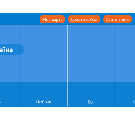
Моя карта
Додати об'єкт
Стати гідом
аїна
а
Пам'ятки
Тури