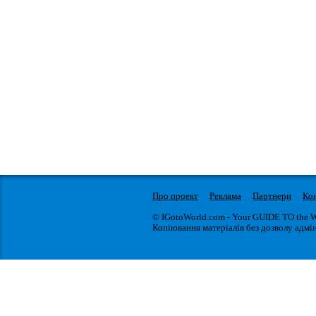
Про проект
Реклама
Партнери
Ко
© IGotoWorld.com - Your GUIDE TO the 
Копіювання матеріалів без дозволу адмін