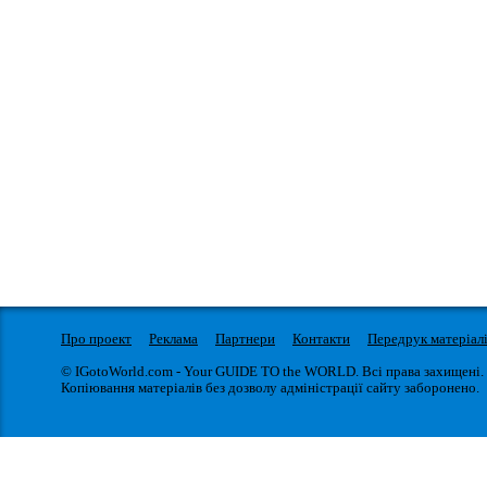
Про проект
Реклама
Партнери
Контакти
Передрук матеріал
© IGotoWorld.com - Your GUIDE TO the WORLD. Всі права захищені.
Копіювання матеріалів без дозволу адміністрації сайту заборонено.