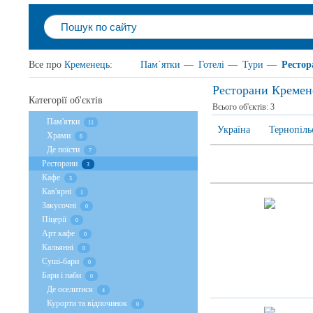
Все про
Кременець
:
Пам`ятки
—
Готелі
—
Тури
—
Рестор
Ресторани Кремен
Категорії об'єктів
Всього об'єктів:
3
Пам'ятки
11
Україна
Тернопіль
Храми
6
Де поїсти
7
Ресторани
3
Кафе
3
Кав'ярні
1
Закусочні
0
Піцерії
0
Арт кафе
0
Кальянні
0
Суші-бари
0
Бари і паби
0
Де оселитися
4
Курорти та відпочинок
0