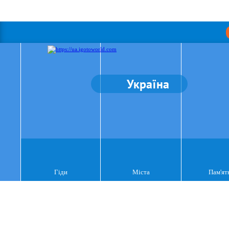
Україна
Гіди
Міста
Пам'ят