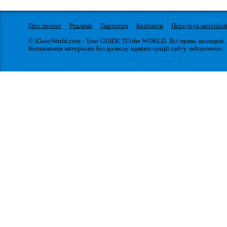
Про проект
Реклама
Партнери
Контакти
Передрук матеріал
© IGotoWorld.com - Your GUIDE TO the WORLD. Всі права захищені.
Копіювання матеріалів без дозволу адміністрації сайту заборонено.