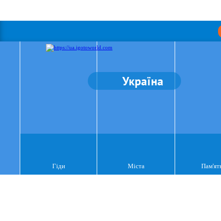
Україна
Гіди
Міста
Пам'ят