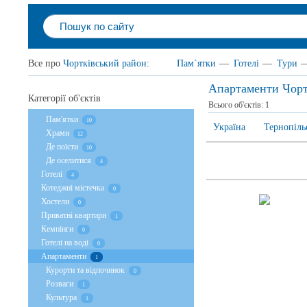
Все про
Чортківський район
:
Пам`ятки
—
Готелі
—
Тури
Апартаменти Чорт
Категорії об'єктів
Всього об'єктів:
1
Пам'ятки
10
Україна
Тернопіль
Храми
12
Де поїсти
10
Де оселитися
4
Готелі
4
Котеджні містечка
0
Хостели
0
Приватні квартири
1
Кемпінги
0
Готелі на воді
0
Апартаменти
1
Курорти та відпочинок
0
Розваги
1
Культура
1