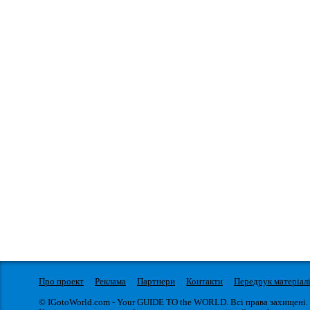
Про проект
Реклама
Партнери
Контакти
Передрук матеріал
© IGotoWorld.com - Your GUIDE TO the WORLD. Всі права захищені.