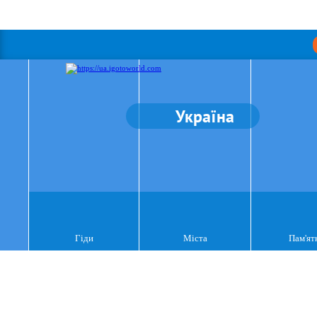
Україна
Гіди
Міста
Пам'ят