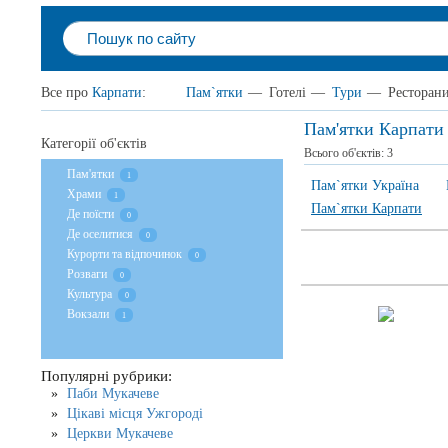
Все про
Карпати
:
Пам`ятки
—
Готелі
—
Тури
—
Ресторан
Пам'ятки Карпати
Категорії об'єктів
Всього об'єктів:
3
Пам'ятки
1
Пам`ятки Україна
Храми
1
Пам`ятки Карпати
Де поїсти
0
Де оселитися
0
Курорти та відпочинок
0
Розваги
0
Культура
0
Вокзали
1
Популярні рубрики:
Паби Мукачеве
Цікаві місця Ужгороді
Церкви Мукачеве