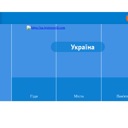
Україна
Гіди
Міста
Пам'ят