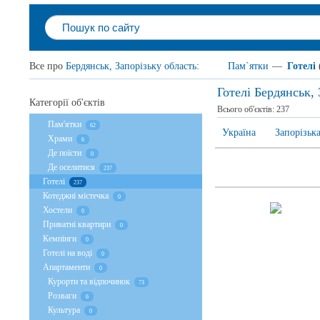
Все про
Бердянськ, Запорізьку область
:
Пам`ятки
—
Готелі
Готелі Бердянськ, 
Категорії об'єктів
Всього об'єктів:
237
Пам'ятки
62
Україна
Запорізька
Храми
6
Де поїсти
0
Де оселитися
237
Готелі
237
Котеджні містечка
0
Хостели
0
Приватні квартири
0
Кемпінги
0
Готелі на воді
0
Апартаменти
0
Курорти та відпочинок
73
Розваги
6
Культура
0