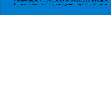
© IGotoWorld.com - Your GUIDE TO the WORLD. Всі права захищені.
Копіювання матеріалів без дозволу адміністрації сайту заборонено.