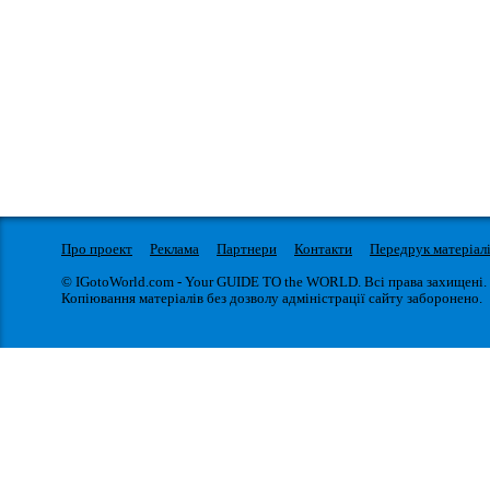
Про проект
Реклама
Партнери
Контакти
Передрук матеріал
© IGotoWorld.com - Your GUIDE TO the WORLD. Всі права захищені.
Копіювання матеріалів без дозволу адміністрації сайту заборонено.