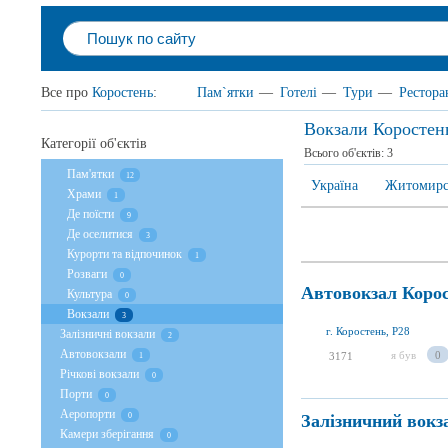
Все про
Коростень
:
Пам`ятки
—
Готелі
—
Тури
—
Рестора
Вокзали Коростен
Категорії об'єктів
Всього об'єктів:
3
Пам'ятки
12
Україна
Житомирсь
Храми
1
Де поїсти
9
Де оселитися
3
Курорти та відпочинок
1
Розваги
0
Автовокзал Коро
Культура
0
Вокзали
3
г. Коростень, P28
Залізничні вокзали
2
Автовокзали
я був
0
3171
1
Річкові вокзали
0
Порти
0
Аеропорти
Залізничний вокз
0
Камери зберігання
0