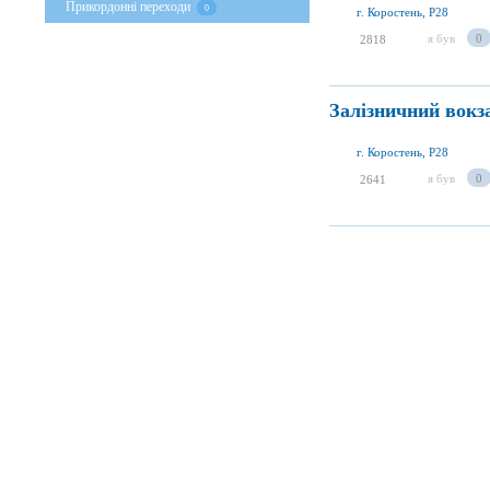
Прикордонні переходи
0
г. Коростень, P28
я був
0
2818
Залізничний вокз
г. Коростень, P28
я був
0
2641