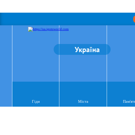
Україна
Гіди
Міста
Пам'ят