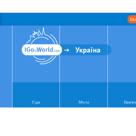
Мо
Україна
Гіди
Міста
Пам'ят