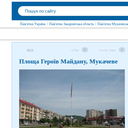
Пам'ятки Україна
/
Пам'ятки Закарпатська область
/
Пам'ятки Мукачівсь
2
1
я був
я хочу сюди
3923
Площа Героїв Майдану, Мукачеве
Слідкуйте за нами в соцмережах