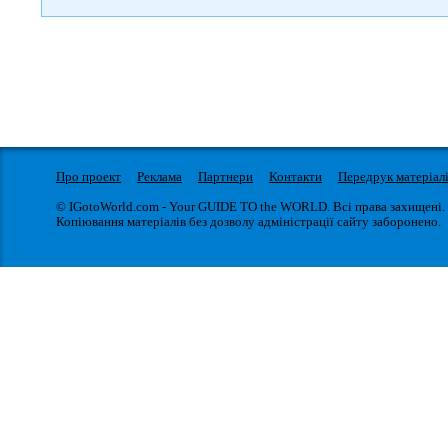
Про проект
Реклама
Партнери
Контакти
Передрук матеріал
© IGotoWorld.com - Your GUIDE TO the WORLD. Всі права захищені.
Копіювання матеріалів без дозволу адміністрації сайту заборонено.